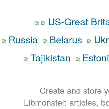
US-Great Brit
Russia
Belarus
Ukr
Tajikistan
Eston
Create and store yo
Libmonster: articles, b