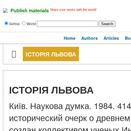
Share your works with the world!
Publish materials
Serbia
World
Home
Authors
Articles
Bo
ІСТОРІЯ ЛЬВОВА
ІСТОРІЯ ЛЬВОВА
Київ. Наукова думка. 1984. 41
исторический очерк о древне
создан коллективом ученых И