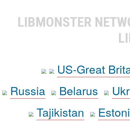
LIBMONSTER NET
L
US-Great Brit
Russia
Belarus
Ukr
Tajikistan
Eston