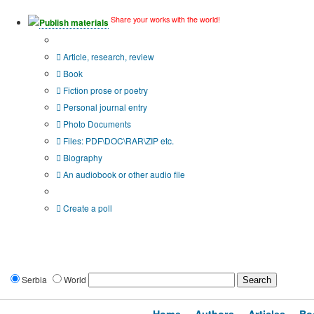
Share your works with the world!
Publish materials
Publication type?
Article, research, review
Book
Fiction prose or poetry
Personal journal entry
Photo Documents
Files: PDF\DOC\RAR\ZIP etc.
Biography
An audiobook or other audio file
Additional options:
Create a poll
Serbia
World