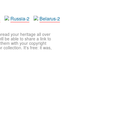
a
Russia-2
Belarus-2
pread your heritage all over
ll be able to share a link to
t them with your copyright
ollection. It's free: it was,