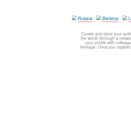
Russia
Belarus
U
Create and store your autho
the world (through a network
your profile with colleag
heritage. Once you register,