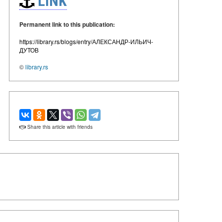
LINK
Permanent link to this publication:
https://library.rs/blogs/entry/АЛЕКСАНДР-ИЛЬИЧ-
ДУТОВ
©
library.rs
Share this article with friends