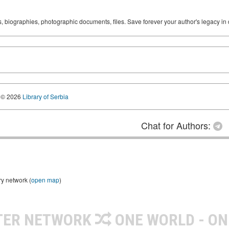
ks, biographies, photographic documents, files. Save forever your author's legacy in 
© 2026
Library of Serbia
Chat for Authors:
ry network (
open map
)
TER NETWORK
ONE WORLD - ON