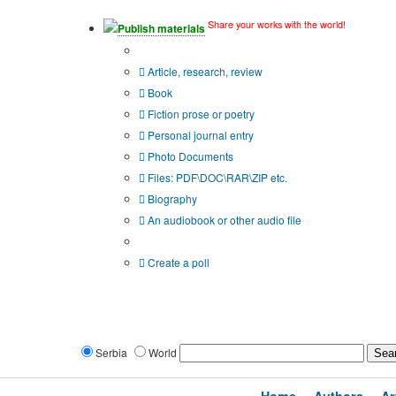
Share your works with the world!
Publish materials
Publication type?
Article, research, review
Book
Fiction prose or poetry
Personal journal entry
Photo Documents
Files: PDF\DOC\RAR\ZIP etc.
Biography
An audiobook or other audio file
Additional options:
Create a poll
Serbia
World