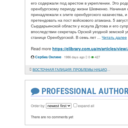
его содержали под арестом в укреплении. Это род
оренбургскому периоду жизни Шевченко. Начиная с
принадлежали к элите оренбургского казачества, и
претендовать на пост войскового атамана. 5 авгус
Сырдарьинской области у есаула Дутова и его суп
впоследствии секретарь Орской уездной земской уп
станице Оренбургской. В семь лет ...
Читать далее
Read more
https://elibrary.com.ua/m/articles/
Сербиа Онлине
·
1986 days ago
0
427
ВОСТОЧНАЯ ГАЛИЦИЯ: ПРОБЛЕМЫ НАЦИОНАЛЬНО-ТЕРРИТОРИАЛЬНОГО И ПОЛИТИЧЕСКОГО РАЗМЕЖЕВАНИЯ (1914-1923 гг.)
PROFESSIONAL AUTHOR
Order by:
expand all
There are no comments yet