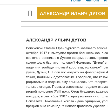
Home
Authors
Ar
АЛЕКСАНДР ИЛЬИЧ ДУТОВ
АЛЕКСАНДР ИЛЬИЧ ДУТОВ
Войсковой атаман Оренбургского казачьего войска
октябре 1917 г. выступил против большевиков. К
соотечественников о Дутове сформированы пропаг
самом деле был этот человек? Фамилию "Дутов" сп
лице или вообще плотный коротыш, толстячок" (от
Дутка, Дутый)1 . Если посмотреть на фотографии 
таким, полным и одутловатым. Говорили, что каза
родительном падеже, ему слышалось, что говорят 
только легенда. Первым известным предком атаман
второй половине XVIII века. Отец будущего казачь
походов, в сентябре 1907 г. при увольнении от с
Елизавета Николаевна Ускова - дочь урядника, ур
предков был комендант Новопетровского укрепления