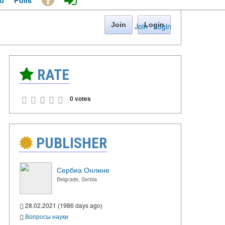
o
Polls
Join
Login
Join
·
Login
RATE
0 votes
PUBLISHER
Сербиа Онлине
Belgrade, Serbia
28.02.2021 (1986 days ago)
Вопросы науки