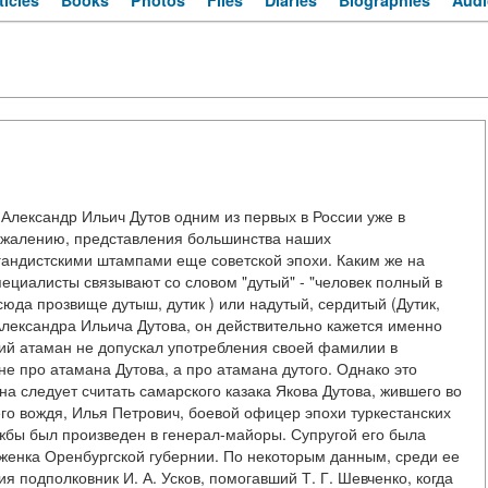
ticles
Books
Photos
Files
Diaries
Biographies
Audi
 Александр Ильич Дутов одним из первых в России уже в
 сожалению, представления большинства наших
андистскими штампами еще советской эпохи. Каким же на
ециалисты связывают со словом "дутый" - "человек полный в
сюда прозвище дутыш, дутик ) или надутый, сердитый (Дутик,
Александра Ильича Дутова, он действительно кажется именно
чий атаман не допускал употребления своей фамилии в
не про атамана Дутова, а про атамана дутого. Однако это
а следует считать самарского казака Якова Дутова, жившего во
его вождя, Илья Петрович, боевой офицер эпохи туркестанских
лужбы был произведен в генерал-майоры. Супругой его была
оженка Оренбургской губернии. По некоторым данным, среди ее
 подполковник И. А. Усков, помогавший Т. Г. Шевченко, когда