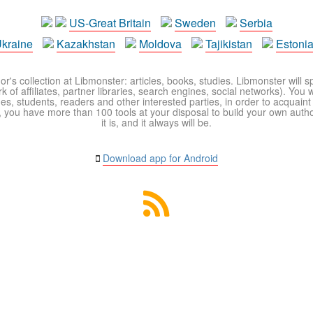
US-Great Britain
Sweden
Serbia
kraine
Kazakhstan
Moldova
Tajikistan
Estoni
r's collection at Libmonster: articles, books, studies. Libmonster will s
 of affiliates, partner libraries, search engines, social networks). You wi
ues, students, readers and other interested parties, in order to acquain
 you have more than 100 tools at your disposal to build your own author c
it is, and it always will be.
Download app for Android