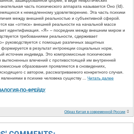
ованной, зашифрованной форме, в виде невротических
знательная часть психического аппарата называется Оно (Id).
ремящихся к немедленному удовлетворению. Эта часть психики
зличия между внешней реальностью и субъективной сферой.
ется как «оттиск» внешней реальности на начальной массе
дает идентификация. «Я» – посредник между внешним миром и
дствуется требованиями реальности, сдерживает
о» руководствуется с помощью различных защитных
) формируется в результат интроекции социальных норм,
ьный источник индивида. Это компромиссные психические
ия вытесненных влечений с противостоящей им внутренней
промиссные образования проявляются в сновидениях,
исходящего с автором, рассматриваемого конкретного случая.
явлениями в психике человека существу ...
Читать далее
ew/АНАЛОГИЯ-ПО-ФРЕЙДУ
Образ Китая в современной России