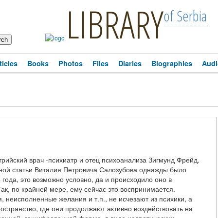
LIBRARY
of Serbia
ticles
Books
Photos
Files
Diaries
Biographies
Audi
рийский врач -психиатр и отец психоанализа Зигмунд Фрейд.
ой статьи Виталия Петровича Салозубова однажды было
года, это возможно условно, да и происходило оно в
ак, по крайней мере, ему сейчас это воспринимается.
неисполненные желания и т.п., не исчезают из психики, а
странство, где они продолжают активно воздействовать на