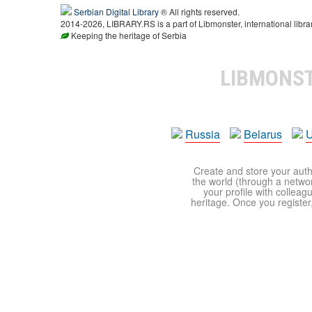
Serbian Digital Library
® All rights reserved.
2014-2026, LIBRARY.RS is a part of Libmonster, international libra
Keeping the heritage of Serbia
LIBMONS
Russia
Belarus
U
Create and store your autho
the world (through a network
your profile with colleag
heritage. Once you register,