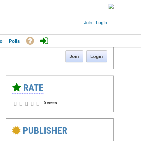
Join
·
Login
o
Polls
Join
Login
RATE
0 votes
PUBLISHER