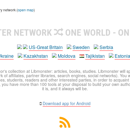
ry network (
open map
)
TER NETWORK
ONE WORLD - ON
US-Great Britain
Sweden
Serbia
kraine
Kazakhstan
Moldova
Tajikistan
Estoni
r's collection at Libmonster: articles, books, studies. Libmonster will s
 of affiliates, partner libraries, search engines, social networks). You wi
ues, students, readers and other interested parties, in order to acquain
 you have more than 100 tools at your disposal to build your own author c
it is, and it always will be.
Download app for Android