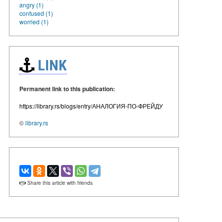
angry (1)
confused (1)
worried (1)
LINK
Permanent link to this publication:
https://library.rs/blogs/entry/АНАЛОГИЯ-ПО-ФРЕЙДУ
©
library.rs
Share this article with friends