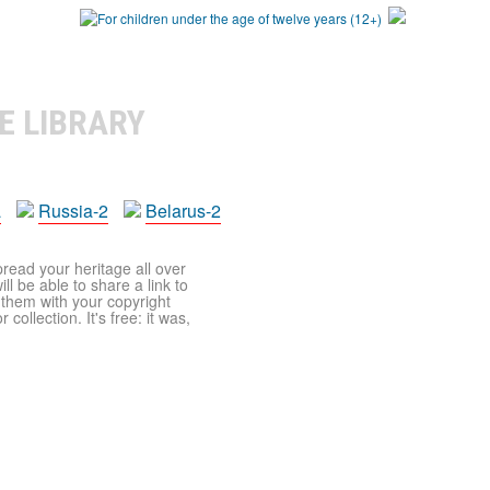
E LIBRARY
a
Russia-2
Belarus-2
pread your heritage all over
ll be able to share a link to
t them with your copyright
ollection. It's free: it was,