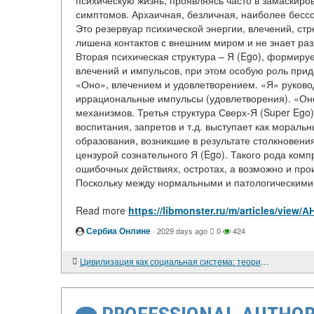
психическую жизнь, проявляясь часто в замаскир
симптомов. Архаичная, безличная, наиболее бессо
Это резервуар психической энергии, влечений, ст
лишена контактов с внешним миром и не знает ра
Вторая психическая структура – Я (Ego), формиру
влечений и импульсов, при этом особую роль при
«Оно», влечением и удовлетворением. «Я» руково
иррациональные импульсы (удовлетворения). «Он
механизмов. Третья структура Сверх-Я (Super Ego
воспитания, запретов и т.д. выступает как морал
образования, возникшие в результате столкновен
цензурой сознательного Я (Ego). Такого рода ком
ошибочных действиях, остротах, а возможно и про
Поскольку между нормальными и патологическими 
Read more
https://libmonster.ru/m/articles/vi
Сербиа Онлине
·
2029 days ago
0
424
Цивилизация как социальная система: теория, типология и метод