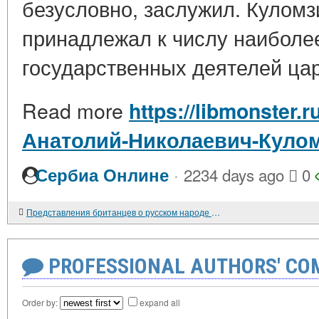
безусловно, заслужил. Кулом
принадлежал к числу наиболе
государственных деятелей цар
Read more
https://libmonster.r
Анатолий-Николаевич-Куло
·
Сербиа Онлине
2234 days ago
0
Представления британцев о русском народе в XVI-XVII вв.
PROFESSIONAL AUTHORS' CO
Order by:
expand all