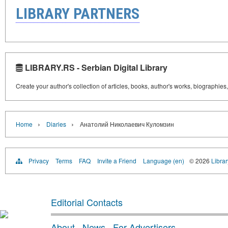
LIBRARY PARTNERS
LIBRARY.RS - Serbian Digital Library
Create your author's collection of articles, books, author's works, biographies
›
›
Home
Diaries
Анатолий Николаевич Куломзин
Privacy
Terms
FAQ
Invite a Friend
Language (en)
© 2026
Librar
Editorial Contacts
About
·
News
·
For Advertisers