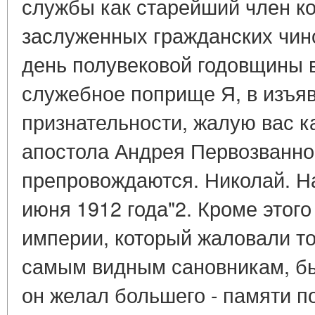
службы как старейший член к
заслуженных гражданских чин
день полувековой годовщины 
служебное поприще Я, в изъя
признательности, жалую вас 
апостола Андрея Первозванног
препровождаются. Николай. На
июня 1912 года"2. Кроме этог
империи, который жаловали то
самым видным сановникам, бы
он желал большего - памяти по