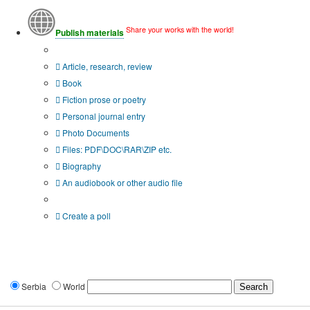
Share your works with the world!
Publish materials
Publication type?
Article, research, review
Book
Fiction prose or poetry
Personal journal entry
Photo Documents
Files: PDF\DOC\RAR\ZIP etc.
Biography
An audiobook or other audio file
Additional options:
Create a poll
Serbia
World