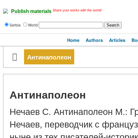
Share your works with the world!
Publish materials
Serbia
World
Home
Authors
Articles
Bo
Антинаполеон
Антинаполеон
Нечаев С. Антинаполеон М.: Г
Нечаев, переводчик с француз
ныне из тех писателей-историк