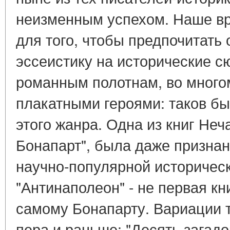
неизменным успехом. Наше вр
для того, чтобы предпочитать
эссеистику на исторические 
романным полотнам, во многом
плакатными героями: таков б
этого жанра. Одна из книг Не
Бонапарт", была даже призна
научно-популярной историческ
"Антинаполеон" - не первая к
самому Бонапарту. Вариации т
пера и раньше: "Десять загад