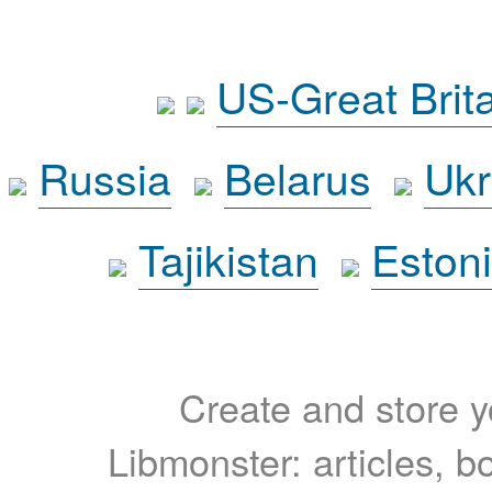
US-Great Brit
Russia
Belarus
Ukr
Tajikistan
Eston
Create and store yo
Libmonster: articles, b