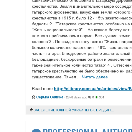
капиталистических отношений в татарскую деревн
крестьянства. Земля в значительной мере сосредот
татарского духовенства, вакуфные земли которого
крестьянства в 1915 г. было 12 - 15% зажиточных х
бедноты 2 . "Татарское крестьянство, особенно на
"Жизнь национальностей". - На южном берегу нет 
немного приблизилось к норме. Все лучшие земли
холопов"3 . По свидетельству газеты "Жизнь национ
большое количество населения - 48% - составлял
часть - татары. В подгорном районе значительный
безлошадные, бескоровные батраки и ремесленни
также значительное количество татар" 4 . Оттесн
татарское крестьянство не было обеспечено ни ра
существование. Тяжел ...
Читать далее
Read more
http://elibrary.com.ua/m/articles/
Сербиа Онлине
·
2878 days ago
0
301
ЗАСЕЛЕНИЕ ЮЖНОЙ УКРАИНЫ В СЕРЕДИНЕ XVIII ВЕКА*