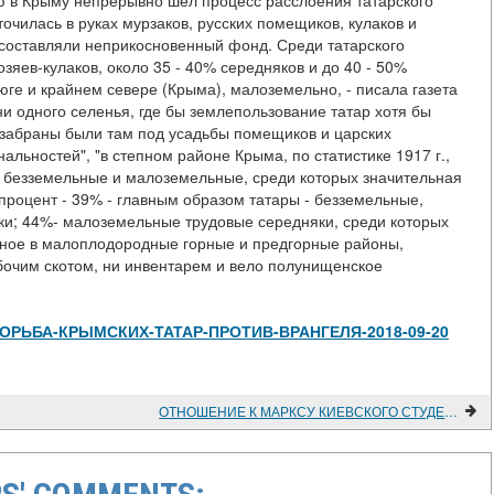
ю в Крыму непрерывно шел процесс расслоения татарского
очилась в руках мурзаков, русских помещиков, кулаков и
 составляли неприкосновенный фонд. Среди татарского
озяев-кулаков, около 35 - 40% середняков и до 40 - 50%
 юге и крайнем севере (Крыма), малоземельно, - писала газета
ни одного селенья, где бы землепользование татар хотя бы
 забраны были там под усадьбы помещиков и царских
альностей", "в степном районе Крыма, по статистике 1917 г.,
и безземельные и малоземельные, среди которых значительная
 процент - 39% - главным образом татары - безземельные,
ки; 44%- малоземельные трудовые середняки, среди которых
енное в малоплодородные горные и предгорные районы,
бочим скотом, ни инвентарем и вело полунищенское
view/БОРЬБА-КРЫМСКИХ-ТАТАР-ПРОТИВ-ВРАНГЕЛЯ-2018-09-20
ОТНОШЕНИЕ К МАРКСУ КИЕВСКОГО СТУДЕНЧЕСТВА В 1884 ГОДУ