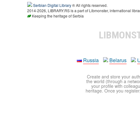
Serbian Digital Library
® All rights reserved.
2014-2026, LIBRARY.RS is a part of Libmonster, international libra
Keeping the heritage of Serbia
LIBMONS
Russia
Belarus
U
Create and store your autho
the world (through a network
your profile with colleag
heritage. Once you register,