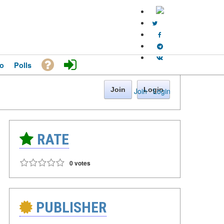
o
Polls
Join
Login
Join
·
Login
RATE
0 votes
PUBLISHER