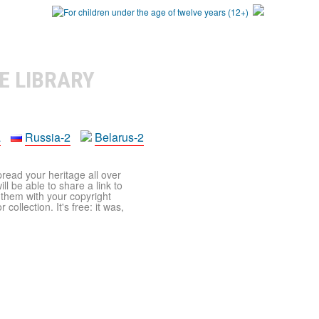
E LIBRARY
a
Russia-2
Belarus-2
pread your heritage all over
ll be able to share a link to
t them with your copyright
ollection. It's free: it was,