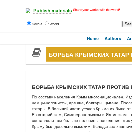
Share your works with the world!
Publish materials
Serbia
World
Home
Authors
Ar
БОРЬБА КРЫМСКИХ ТАТАР 
БОРЬБА КРЫМСКИХ ТАТАР ПРОТИВ 
По составу населения Крым многонационален. Изда
немцы-колонисты, армяне, болгары, цыгане. Посл
татары. В большей части уездов Крыма их было от 
Евпаторийском, Симферопольском и Ялтинском - 
составляли там больше половины населения этих у
Крыму был довольно высоким. Вследствие хищниче