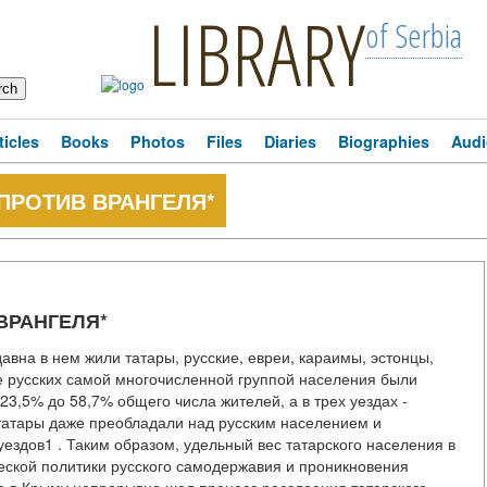
LIBRARY
of Serbia
ticles
Books
Photos
Files
Diaries
Biographies
Audi
ПРОТИВ ВРАНГЕЛЯ*
ВРАНГЕЛЯ*
вна в нем жили татары, русские, евреи, караимы, эстонцы,
е русских самой многочисленной группой населения были
23,5% до 58,7% общего числа жителей, а в трех уездах -
татары даже преобладали над русским населением и
ездов1 . Таким образом, удельный вес татарского населения в
ской политики русского самодержавия и проникновения