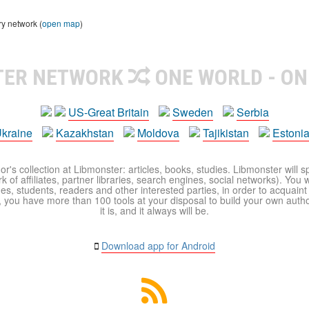
ry network (
open map
)
TER NETWORK
ONE WORLD - ON
US-Great Britain
Sweden
Serbia
kraine
Kazakhstan
Moldova
Tajikistan
Estoni
r's collection at Libmonster: articles, books, studies. Libmonster will s
 of affiliates, partner libraries, search engines, social networks). You wi
ues, students, readers and other interested parties, in order to acquain
 you have more than 100 tools at your disposal to build your own author c
it is, and it always will be.
Download app for Android