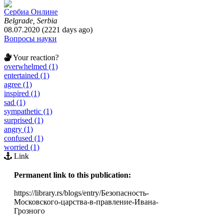
Сербиа Онлине
Belgrade, Serbia
08.07.2020 (2221 days ago)
Вопросы науки
Your reaction?
overwhelmed (1)
entertained (1)
agree (1)
inspired (1)
sad (1)
sympathetic (1)
surprised (1)
angry (1)
confused (1)
worried (1)
Link
Permanent link to this publication:
https://library.rs/blogs/entry/Безопасность-
Московского-царства-в-правление-Ивана-
Грозного