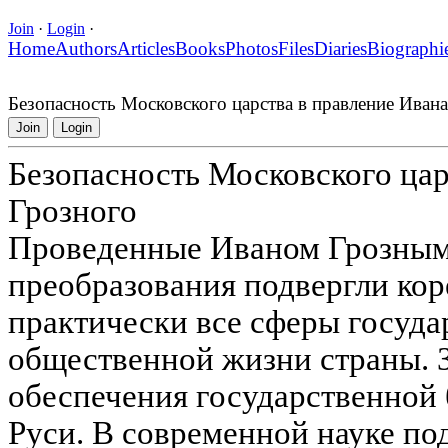
Join
·
Login
·
Home
Authors
Articles
Books
Photos
Files
Diaries
Biographi
Безопасность Московского царства в правление Иван
Join
Login
Безопасность Московского цар
Грозного
Проведенные Иваном Грозным
преобразования подвергли ко
практически все сферы госуда
общественной жизни страны. 
обеспечения государственной
Руси. В современной науке по