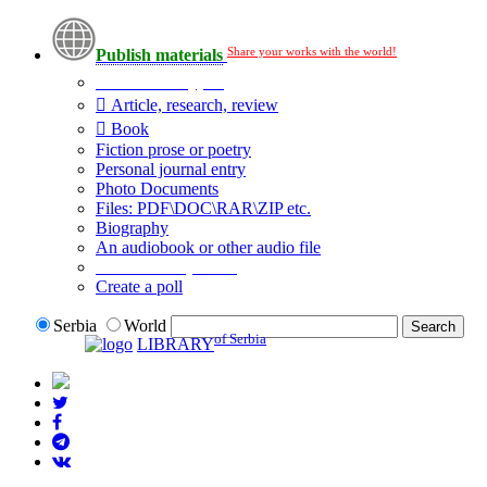
Share your works with the world!
Publish materials
Publication type?
Article, research, review
Book
Fiction prose or poetry
Personal journal entry
Photo Documents
Files: PDF\DOC\RAR\ZIP etc.
Biography
An audiobook or other audio file
Additional options:
Create a poll
Serbia
World
of Serbia
LIBRARY