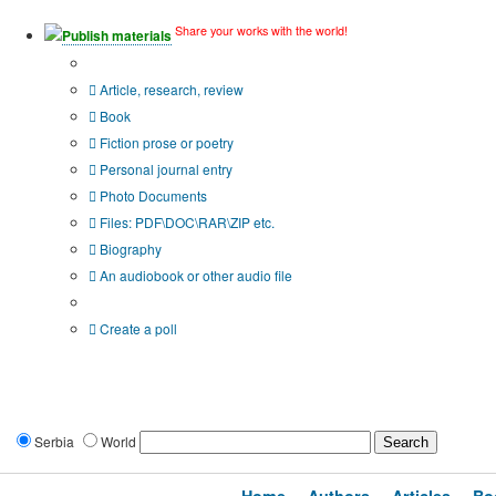
Share your works with the world!
Publish materials
Publication type?
Article, research, review
Book
Fiction prose or poetry
Personal journal entry
Photo Documents
Files: PDF\DOC\RAR\ZIP etc.
Biography
An audiobook or other audio file
Additional options:
Create a poll
Serbia
World