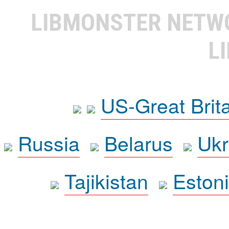
LIBMONSTER NET
L
US-Great Brit
Russia
Belarus
Ukr
Tajikistan
Eston