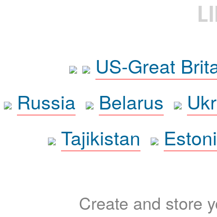
L
US-Great Brit
Russia
Belarus
Ukr
Tajikistan
Eston
Create and store yo