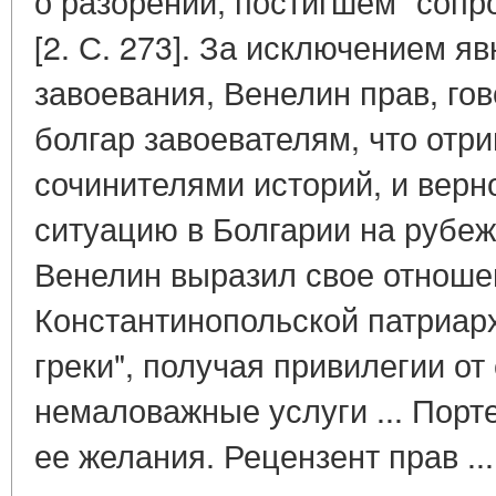
о разорении, постигшем "соп
[2. С. 273]. За исключением я
завоевания, Венелин прав, го
болгар завоевателям, что отр
сочинителями историй, и вер
ситуацию в Болгарии на рубеже
Венелин выразил свое отношен
Константинопольской патриар
греки", получая привилегии от
немаловажные услуги ... Порте
ее желания. Рецензент прав ..