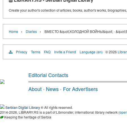
Create your author's collection of articles, books, author's works, biographies
›
›
Home
Diaries
ВМЕСТО &quot;ХОЛОДНОЙ ВОЙНЫ&quot; - &quot
Privacy
Terms
FAQ
Invite a Friend
Language (en)
© 2026
Librar
Editorial Contacts
About
·
News
·
For Advertisers
Serbian Digital Library
® All rights reserved.
2014-2026, LIBRARY.RS is a part of Libmonster, international library network (
ope
Keeping the heritage of Serbia