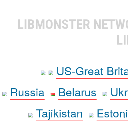
LIBMONSTER NET
L
US-Great Brit
Russia
Belarus
Ukr
Tajikistan
Eston