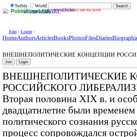
Serbia
World
of Serbia
Share your works with the world!
LIBRARY
Publish materials
Join
·
Login
·
Home
Authors
Articles
Books
Photos
Files
Diaries
Biographi
ВНЕШНЕПОЛИТИЧЕСКИЕ КОНЦЕПЦИИ РОССИЙ
Join
Login
ВНЕШНЕПОЛИТИЧЕСКИЕ 
РОССИЙСКОГО ЛИБЕРАЛИЗ
Вторая половина XIX в. и осо
двадцатилетие были временем
политического сознания русск
процесс сопровождался остро