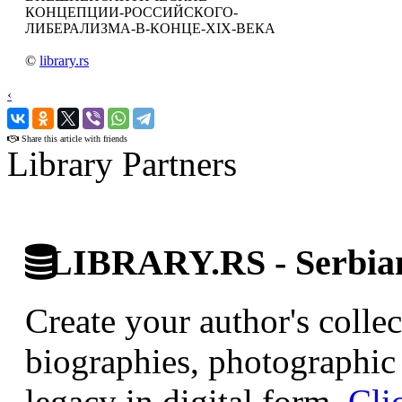
КОНЦЕПЦИИ-РОССИЙСКОГО-
ЛИБЕРАЛИЗМА-В-КОНЦЕ-XIX-ВЕКА
©
library.rs
‹
›
Share this article with friends
Library Partners
LIBRARY.RS - Serbian 
Create your author's collec
biographies, photographic 
legacy in digital form.
Cli