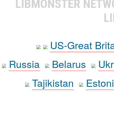
LIBMONSTER NET
L
US-Great Brit
Russia
Belarus
Ukr
Tajikistan
Eston