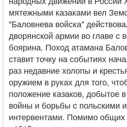
народных движений в России X
мятежными казаками вел Земс
"Баловнева войска" действов
дворянской армии во главе с 
боярина. Поход атамана Бало
ставит точку на событиях нача
раз недавние холопы и кресть
оружием в руках для того, что
положение казаков, добытое в
войны и борьбы с польскими 
интервентами. Помимо общих 