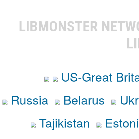
LIBMONSTER NET
L
US-Great Brit
Russia
Belarus
Ukr
Tajikistan
Eston