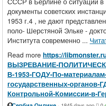
СССР в Берлине о ситуации в
документы советских инстанц
1953 г.4 , не дают представле
поло- Шерстяной Эльке - докт
Института современно ...
Чита
Read more
https://libmonster.r
ВЫЗРЕВАНИЕ-ПОЛИТИЧЕСКО
В-1953-ГОДУ-По-материалам
государственных-органов-Г
Контрольной-Комиссии-в-Г
·
Сербиа Онлине
1845 days ago
0