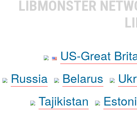
LIBMONSTER NET
L
US-Great Brit
Russia
Belarus
Ukr
Tajikistan
Eston