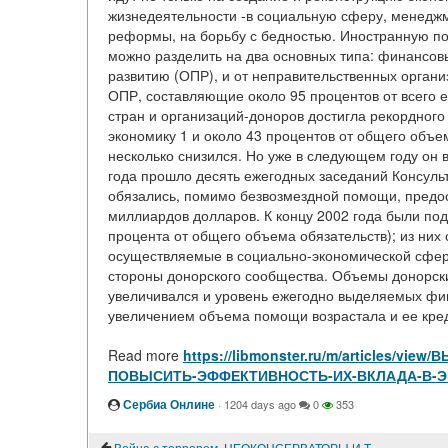
жизнедеятельности -в социальную сферу, менеджм
реформы, на борьбу с бедностью. Иностранную 
можно разделить на два основных типа: финансо
развитию (ОПР), и от неправительственных органи
ОПР, составляющие около 95 процентов от всего 
стран и организаций-доноров достигла рекордного
экономику 1 и около 43 процентов от общего объем
несколько снизился. Но уже в следующем году он 
года прошло десять ежегодных заседаний Консуль
обязались, помимо безвозмездной помощи, предос
миллиардов долларов. К концу 2002 года были по
процента от общего объема обязательств); из них
осуществляемые в социально-экономической сфер
стороны донорского сообщества. Объемы донорски
увеличивался и уровень ежегодно выделяемых фина
увеличением объема помощи возрастала и ее кре
Read more
https://libmonster.ru/m/articles/
ПОВЫСИТЬ-ЭФФЕКТИВНОСТЬ-ИХ-ВКЛАДА-В-
Сербиа Онлине
·
1204 days ago
0
353
Война с террором. НЕОКОНСЕРВАТОРЫ И ТЕРРОРИСТЫ