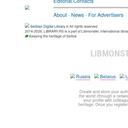
Editorial Contacts
About
·
News
·
For Advertisers
Serbian Digital Library
® All rights reserved.
2014-2026, LIBRARY.RS is a part of Libmonster, international libra
Keeping the heritage of Serbia
LIBMONS
Russia
Belarus
U
Create and store your autho
the world (through a network
your profile with colleag
heritage. Once you register,