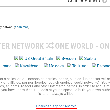
Chat for Authors:
ry network (
open map
)
TER NETWORK
ONE WORLD - ON
US-Great Britain
Sweden
Serbia
kraine
Kazakhstan
Moldova
Tajikistan
Estoni
r's collection at Libmonster: articles, books, studies. Libmonster will s
 of affiliates, partner libraries, search engines, social networks). You wi
ues, students, readers and other interested parties, in order to acquain
 you have more than 100 tools at your disposal to build your own author c
it is, and it always will be.
Download app for Android