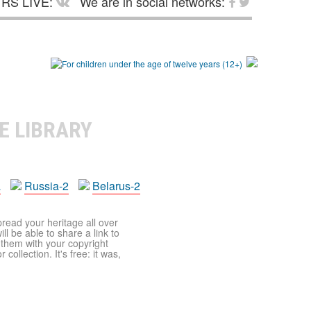
RS LIVE:
We are in social networks:
E LIBRARY
a
Russia-2
Belarus-2
pread your heritage all over
ll be able to share a link to
t them with your copyright
ollection. It's free: it was,