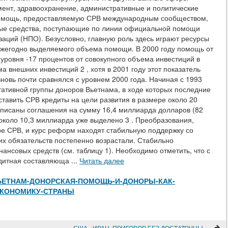
ент, здравоохранение, административные и политические
помощь, предоставляемую СРВ международным сообществом,
вые средства, поступающие по линии официальной помощи
заций (НПО). Безусловно, главную роль здесь играют ресурсы
ежегодно выделяемого объема помощи. В 2000 году помощь от
 уровня -17 процентов от совокупного объема инвестиций в
а внешних инвестиций 2 , хотя в 2001 году этот показатель
вновь почти сравнялся с уровнем 2000 года. Начиная с 1993
тативной группы доноров Вьетнама, в ходе которых последние
тавить СРВ кредиты на цели развития в размере около 20
дписаны соглашения на сумму 16,4 миллиарда долларов (82
 около 10,3 миллиарда уже выделено 3 . Преобразования,
е СРВ, и курс реформ находят стабильную поддержку со
х обязательств постепенно возрастали. Стабильно
нсовых средств (см. таблицу 1). Необходимо отметить, что с
дитная составляюща ...
Читать далее
view/ВЬЕТНАМ-ДОНОРСКАЯ-ПОМОЩЬ-И-ДОНОРЫ-КАК-
ЭКОНОМИКУ-СТРАНЫ
США - ИРАН. ПРИГОВОР БЕЗ ДОСТАТОЧНЫХ УЛИК