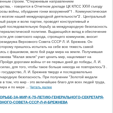
венным строем. "Стержневым направлением
рства, - говорится в Отчетном докладе ЦК КПСС XXVI съезду
грозы войны, обуздание гонки вооружений"1 . Коммунистическая
и мозгом нашей международной деятельности"2 . Центральный
ый разум и волю партии, проводят конструктивный и
щий последовательную борьбу за международную безопасность
периалистической политике. Выдающийся вклад в обеспечение
сти для советского народа, строящего коммунизм, вносит
резидиума Верховного Совета СССР Л. И. Брежнев. Он
которому пришлось испытать на себе всю тяжесть самой
жаясь с фашизмом, вело бой ради мира на земле. Получившая
ежнева "Малая земля" учит ценить мир, нацеливает на
Пройдя дорогами войны от ее первых дней до победы, Л. И.
 силах, для того, чтобы такое больше никогда не повторилось"3 .
государство, Л. И. Брежнев твердо и последовательно
ународную безопасность. При получении "Золотой медали
в том, что мир - это величайшее благо для всех людей труда,
ира и по мере ...
Читать далее
ew/В-БОРЬБЕ-ЗА-МИР-К-75-ЛЕТИЮ-ГЕНЕРАЛЬНОГО-СЕКРЕТАРЯ-
ВНОГО-СОВЕТА-СССР-Л-И-БРЕЖНЕВА