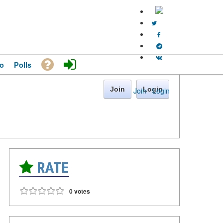
o
Polls
Join
Login
Join
·
Login
RATE
0 votes