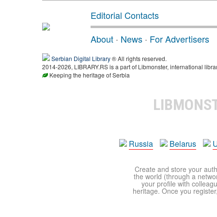
Editorial Contacts
About
·
News
·
For Advertisers
Serbian Digital Library
® All rights reserved.
2014-2026, LIBRARY.RS is a part of Libmonster, international libra
Keeping the heritage of Serbia
LIBMONS
Russia
Belarus
U
Create and store your autho
the world (through a network
your profile with colleag
heritage. Once you register,