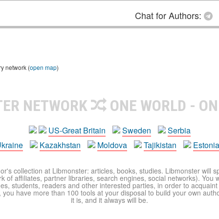
Chat for Authors:
ry network (
open map
)
TER NETWORK
ONE WORLD - ON
US-Great Britain
Sweden
Serbia
kraine
Kazakhstan
Moldova
Tajikistan
Estoni
r's collection at Libmonster: articles, books, studies. Libmonster will s
 of affiliates, partner libraries, search engines, social networks). You wi
ues, students, readers and other interested parties, in order to acquain
 you have more than 100 tools at your disposal to build your own author c
it is, and it always will be.