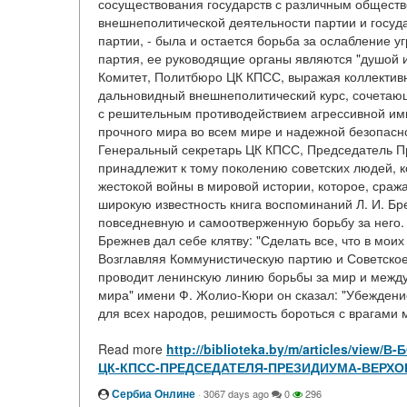
сосуществования государств с различным общест
внешнеполитической деятельности партии и госуда
партии, - была и остается борьба за ослабление у
партия, ее руководящие органы являются "душой 
Комитет, Политбюро ЦК КПСС, выражая коллективн
дальновидный внешнеполитический курс, сочетаю
с решительным противодействием агрессивной им
прочного мира во всем мире и надежной безопасно
Генеральный секретарь ЦК КПСС, Председатель П
принадлежит к тому поколению советских людей, 
жестокой войны в мировой истории, которое, сра
широкую известность книга воспоминаний Л. И. Бр
повседневную и самоотверженную борьбу за него. 
Брежнев дал себе клятву: "Сделать все, что в моих
Возглавляя Коммунистическую партию и Советское 
проводит ленинскую линию борьбы за мир и межд
мира" имени Ф. Жолио-Кюри он сказал: "Убеждение 
для всех народов, решимость бороться с врагами м
Read more
http://biblioteka.by/m/articles/vi
ЦК-КПСС-ПРЕДСЕДАТЕЛЯ-ПРЕЗИДИУМА-ВЕРХО
Сербиа Онлине
·
3067 days ago
0
296