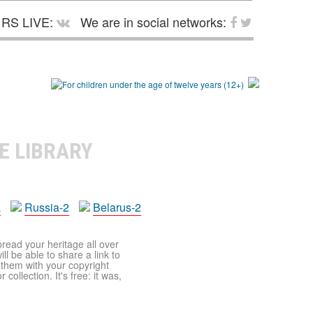
RS LIVE:
We are in social networks:
E LIBRARY
a
Russia-2
Belarus-2
pread your heritage all over
ll be able to share a link to
t them with your copyright
ollection. It's free: it was,