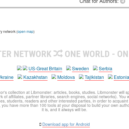
Chat for Authors:
ry network (
open map
)
TER NETWORK
ONE WORLD - ON
US-Great Britain
Sweden
Serbia
kraine
Kazakhstan
Moldova
Tajikistan
Estoni
r's collection at Libmonster: articles, books, studies. Libmonster will s
 of affiliates, partner libraries, search engines, social networks). You wi
ues, students, readers and other interested parties, in order to acquain
 you have more than 100 tools at your disposal to build your own author c
it is, and it always will be.
Download app for Android