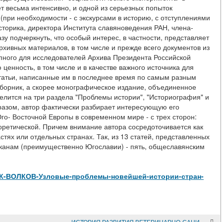
т весьма интенсивно, и одной из серьезных попыток
(при необходимости - с экскурсами в историю, с отступлениями
 историка, директора Института славяноведения РАН, члена-
у подчеркнуть, что особый интерес, в частности, представляет
рхивных материалов, в том числе и прежде всего документов из
упного для исследователей Архива Президента Российской
 ценность, в том числе и в качестве важного источника для
статьи, написанные им в последнее время по самым разным
сборник, а скорее монографическое издание, объединенное
лится на три раздела "Проблемы истории", "Историография" и
азом, автор фактически разбирает интересующую его
го- Восточной Европы в современном мире - с трех сторон:
оретической. Причем внимание автора сосредоточивается как
астях или отдельных странах. Так, из 13 статей, представленных
алканам (преимущественно Югославии) - пять, общеславянским
iew/В-К-ВОЛКОВ-Узловые-проблемы-новейшей-истории-стран-
ИСТОРИЯ РАЗВИТИЯ ВЕТЕРИНАРНО-САНИТАРНОЙ СЛУЖБЫ СЕВЕРО-КАВКАЗСКОГО ВОЕННОГО ОКРУГА В ПЕРИОД С 1945 ГОДА ПО 2003 ГОД.