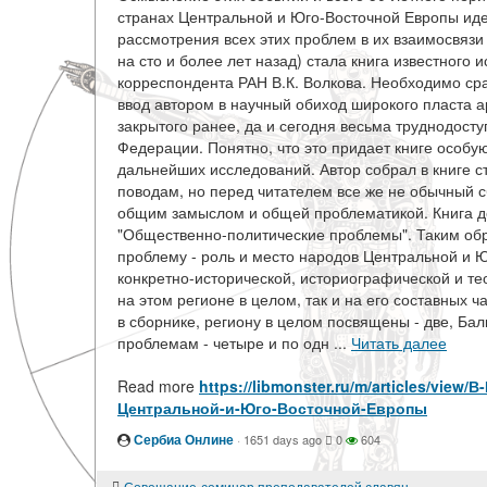
странах Центральной и Юго-Восточной Европы иде
рассмотрения всех этих проблем в их взаимосвязи 
на сто и более лет назад) стала книга известного
корреспондента РАН В.К. Волкова. Необходимо сраз
ввод автором в научный обиход широкого пласта а
закрытого ранее, да и сегодня весьма труднодост
Федерации. Понятно, что это придает книге особую
дальнейших исследований. Автор собрал в книге 
поводам, но перед читателем все же не обычный 
общим замыслом и общей проблематикой. Книга де
"Общественно-политические проблемы". Таким обр
проблему - роль и место народов Центральной и Ю
конкретно-исторической, историографической и те
на этом регионе в целом, так и на его составных ч
в сборнике, региону в целом посвящены - две, Б
проблемам - четыре и по одн ...
Читать далее
Read more
https://libmonster.ru/m/articles/v
Центральной-и-Юго-Восточной-Европы
Сербиа Онлине
·
1651 days ago
0
604
Совещание-семинар преподавателей славянских языков