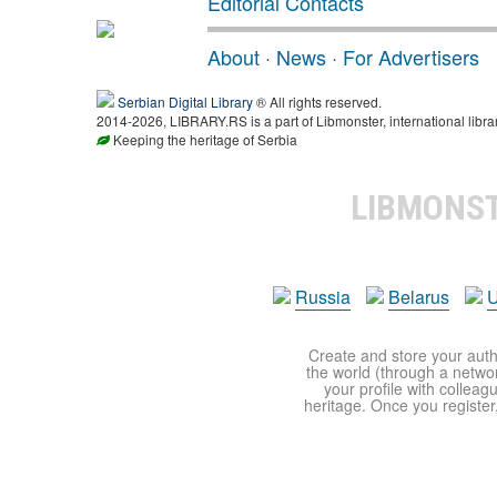
Editorial Contacts
About
·
News
·
For Advertisers
Serbian Digital Library
® All rights reserved.
2014-2026, LIBRARY.RS is a part of Libmonster, international libra
Keeping the heritage of Serbia
LIBMONS
Russia
Belarus
U
Create and store your autho
the world (through a network
your profile with colleag
heritage. Once you register,