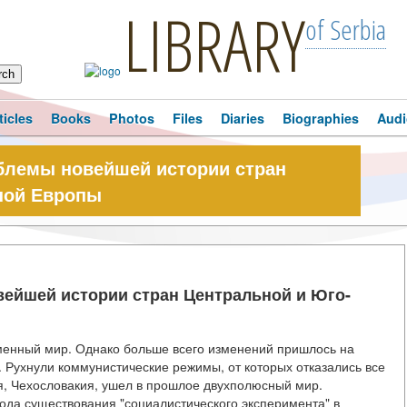
LIBRARY
of Serbia
ticles
Books
Photos
Files
Diaries
Biographies
Audi
блемы новейшей истории стран
ной Европы
вейшей истории стран Центральной и Юго-
еменный мир. Однако больше всего изменений пришлось на
 Рухнули коммунистические режимы, от которых отказались все
я, Чехословакия, ушел в прошлое двухполюсный мир.
ода существования "социалистического эксперимента" в