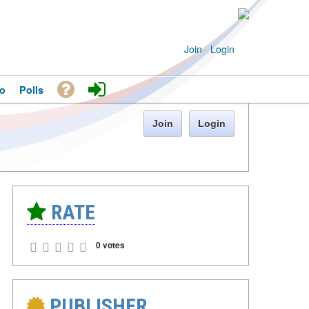
Join
·
Login
o
Polls
Join
Login
RATE
0 votes
PUBLISHER