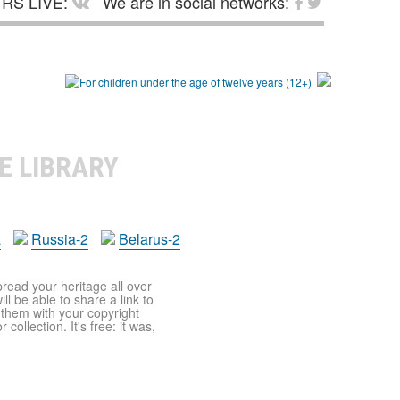
RS LIVE:
We are in social networks:
E LIBRARY
a
Russia-2
Belarus-2
pread your heritage all over
ll be able to share a link to
t them with your copyright
ollection. It's free: it was,