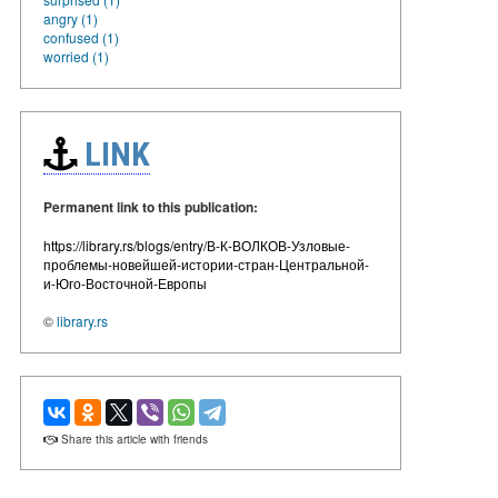
angry (1)
confused (1)
worried (1)
LINK
Permanent link to this publication:
https://library.rs/blogs/entry/В-К-ВОЛКОВ-Узловые-
проблемы-новейшей-истории-стран-Центральной-
и-Юго-Восточной-Европы
©
library.rs
Share this article with friends