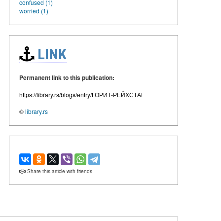
confused (1)
worried (1)
LINK
Permanent link to this publication:
https://library.rs/blogs/entry/ГОРИТ-РЕЙХСТАГ
©
library.rs
Share this article with friends