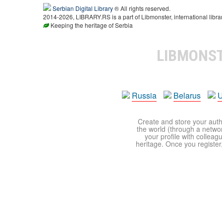
Serbian Digital Library
® All rights reserved.
2014-2026, LIBRARY.RS is a part of Libmonster, international libra
Keeping the heritage of Serbia
LIBMONS
Russia
Belarus
U
Create and store your autho
the world (through a network
your profile with colleag
heritage. Once you register,