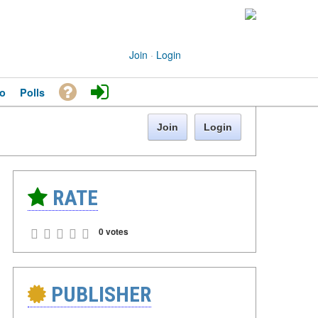
Join
·
Login
o
Polls
Join
Login
RATE
0 votes
PUBLISHER