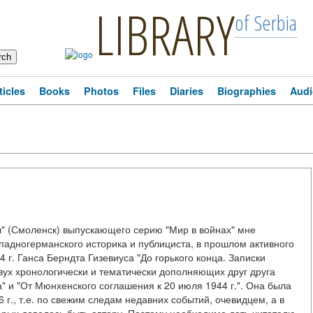
LIBRARY
of Serbia
ticles
Books
Photos
Files
Diaries
Biographies
Audi
 (Смоленск) выпускающего серию "Мир в войнах" мне
падногерманского историка и публициста, в прошлом активного
 г. Ганса Берндта Гизевиуса "До горького конца. Записки
двух хронологически и тематически дополняющих друг друга
ча" и "От Мюнхенского соглашения к 20 июля 1944 г.". Она была
г., т.е. по свежим следам недавних событий, очевидцем, а в