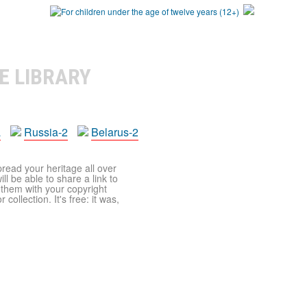
E LIBRARY
a
Russia-2
Belarus-2
pread your heritage all over
ll be able to share a link to
t them with your copyright
ollection. It's free: it was,