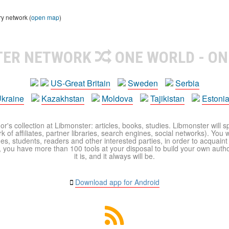
ry network (
open map
)
TER NETWORK
ONE WORLD - ON
US-Great Britain
Sweden
Serbia
kraine
Kazakhstan
Moldova
Tajikistan
Estoni
r's collection at Libmonster: articles, books, studies. Libmonster will s
 of affiliates, partner libraries, search engines, social networks). You wi
ues, students, readers and other interested parties, in order to acquain
 you have more than 100 tools at your disposal to build your own author c
it is, and it always will be.
Download app for Android