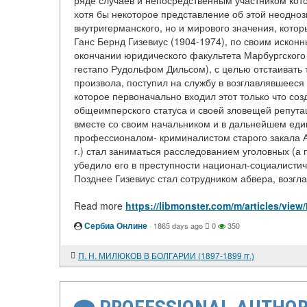
ряде случаев и непосредственным участником кот
хотя бы некоторое представление об этой неоднозн
внутригерманского, но и мирового значения, котор
Ганс Бернд Гизевиус (1904-1974), по своим иско
окончании юридического факультета Марбургского 
гестапо Рудольфом Дильсом), с целью отстаивать
произвола, поступил на службу в возглавлявшееся 
которое первоначально входил этот только что со
общеимперского статуса и своей зловещей репута
вместе со своим начальником и в дальнейшем ед
профессионалом- криминалистом старого закала А
г.) стал заниматься расследованием уголовных (а 
убедило его в преступности национал-социалистиче
Позднее Гизевиус стал сотрудником абвера, возглав
Read more
https://libmonster.com/m/articles/vi
Сербиа Онлине
·
1865 days ago
0
350
П. Н. МИЛЮКОВ В БОЛГАРИИ (1897-1899 гг.)