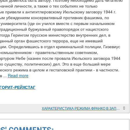
орых довелось быть автору. Поэтому необходимо дать читателю
ачной личности, а также о тех событиях не только
ые привели к антигитлеровскому Июльскому заговору 1944 г.
нным убеждениям консервативный противник фашизма, по
университета (где он учился вместе с первым начальником
 традиционный буржуазный правопорядок от нацистского
тогда Герингом прусское министерство внутренних дел, в
зданный орган фашистского террора, еще не имевший
ции. Определившись в отдел криминальной полиции, Гизевиус
иномышленником - правительственным советником,
ртуром Небе (казнен после провала Июльского заговора 1944
по существу, политических) дел. Это в еще большей мере
ского режима в целом и гестаповской практики - в частности.
 ...
Read more
ew/ГОРИТ-РЕЙХСТАГ
ХАРАКТЕРИСТИКА РЕЖИМА ФРАНКО В ЗАПАДНОЙ ЛИТЕРАТУРЕ