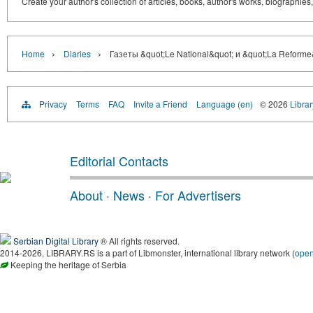
Create your author's collection of articles, books, author's works, biographies
›
›
Home
Diaries
Газеты &quot;Le National&quot; и &quot;La Reform
Privacy
Terms
FAQ
Invite a Friend
Language (en)
© 2026
Librar
Editorial Contacts
About
·
News
·
For Advertisers
Serbian Digital Library
® All rights reserved.
2014-2026, LIBRARY.RS is a part of Libmonster, international library network (
ope
Keeping the heritage of Serbia