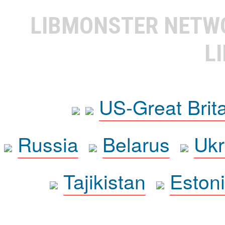
LIBMONSTER NET
L
US-Great Brit
Russia
Belarus
Ukr
Tajikistan
Eston