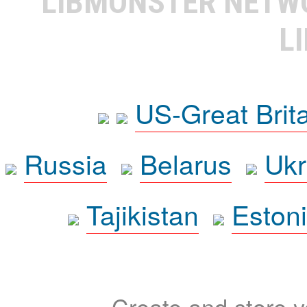
LIBMONSTER NET
L
US-Great Brit
Russia
Belarus
Ukr
Tajikistan
Eston
Create and store yo