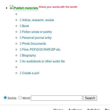
Share your works with the world!
Publish materials
Publication type?
Article, research, review
Book
Fiction prose or poetry
Personal journal entry
Photo Documents
Files: PDF\DOC\RAR\ZIP etc.
Biography
An audiobook or other audio file
Additional options:
Create a poll
Serbia
World