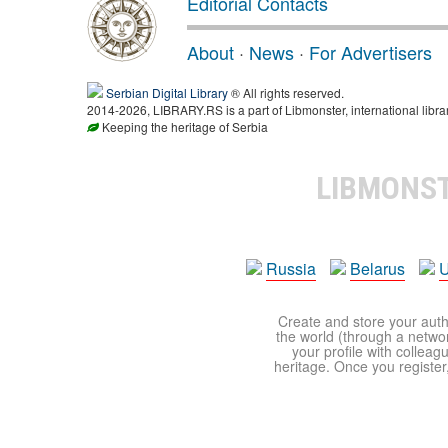
Editorial Contacts
About
·
News
·
For Advertisers
Serbian Digital Library
® All rights reserved.
2014-2026, LIBRARY.RS is a part of Libmonster, international libra
Keeping the heritage of Serbia
LIBMONS
Russia
Belarus
U
Create and store your autho
the world (through a network
your profile with colleag
heritage. Once you register,