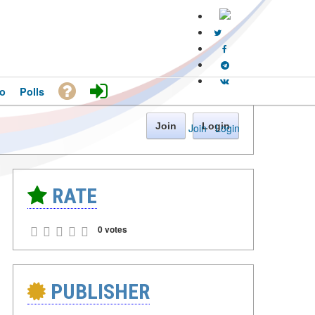
o
Polls
Join
Login
Join
·
Login
RATE
0 votes
PUBLISHER