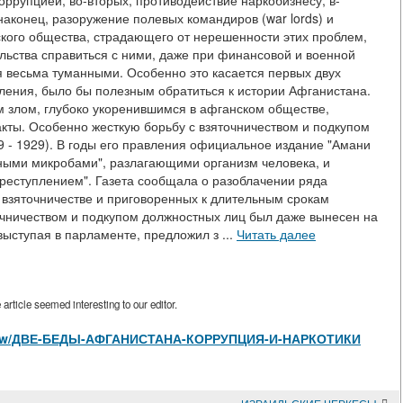
оррупцией; во-вторых, противодействие наркобизнесу; в-
наконец, разоружение полевых командиров (war lords) и
кого общества, страдающего от нерешенности этих проблем,
льства справиться с ними, даже при финансовой и военной
я весьма туманными. Особенно это касается первых двух
ления, было бы полезным обратиться к истории Афганистана.
злом, глубоко укоренившимся в афганском обществе,
ты. Особенно жесткую борьбу с взяточничеством и подкупом
 - 1929). В годы его правления официальное издание "Амани
рными микробами", разлагающими организм человека, и
преступлением". Газета сообщала о разоблачении ряда
 взяточничестве и приговоренных к длительным срокам
очничеством и подкупом должностных лиц был даже вынесен на
ыступая в парламенте, предложил з ...
Читать далее
rticle seemed interesting to our editor.
les/view/ДВЕ-БЕДЫ-АФГАНИСТАНА-КОРРУПЦИЯ-И-НАРКОТИКИ