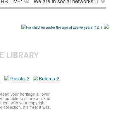
RS LIVE:
We are in social networks:
E LIBRARY
a
Russia-2
Belarus-2
pread your heritage all over
ll be able to share a link to
t them with your copyright
ollection. It's free: it was,