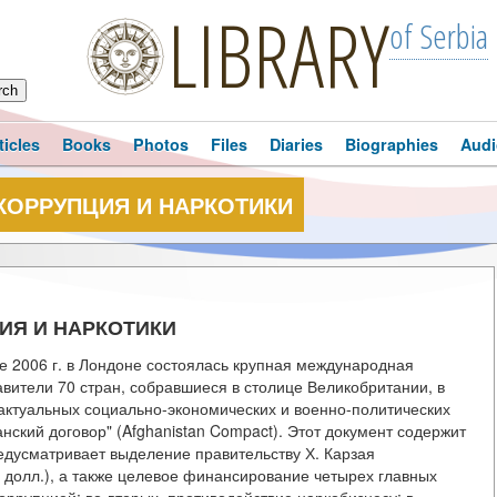
LIBRARY
of Serbia
ticles
Books
Photos
Files
Diaries
Biographies
Audi
КОРРУПЦИЯ И НАРКОТИКИ
ИЯ И НАРКОТИКИ
е 2006 г. в Лондоне состоялась крупная международная
ители 70 стран, собравшиеся в столице Великобритании, в
ктуальных социально-экономических и военно-политических
ский договор" (Afghanistan Compact). Этот документ содержит
едусматривает выделение правительству Х. Карзая
долл.), а также целевое финансирование четырех главных