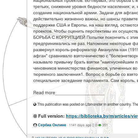
национальных проектов. Во-первых, это борьба с к
третьих, снижение уровня бедности населения; и, 
создание национальной армии. Задачи для афганс
действительно жизненно важны, но шансы правите
поддержке США и Европы, на наш взгляд, остаютс
проектов. Чтобы оценить перспективы их осуществ
БОРЬБА С КОРРУПЦИЕЙ Попытки покончить с этим 
предпринимались не раз. Напомним некоторые фак
развернул король-реформатор Аманулла-хан (1919
афган" сравнивало взяточничество с "болезнетво
называло привычку брать взятки "наигнуснейшим 
чиновников министерства финансов, уличенных во
тюремного заключения1. Вопрос о борьбе со взят
специальное заседание парламента. Сам король, в
Read more____________________
This publication was posted on Libmonster in another country. The a
Full version:
https://biblioteka.by/m/artic
Сербиа Онлине
·
1141 days ago
0
351