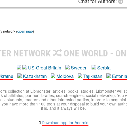
Chat for Authors:
ry network (
open map
)
TER NETWORK
ONE WORLD - ON
US-Great Britain
Sweden
Serbia
kraine
Kazakhstan
Moldova
Tajikistan
Estoni
r's collection at Libmonster: articles, books, studies. Libmonster will s
 of affiliates, partner libraries, search engines, social networks). You wi
ues, students, readers and other interested parties, in order to acquain
 you have more than 100 tools at your disposal to build your own author c
it is, and it always will be.
Download app for Android