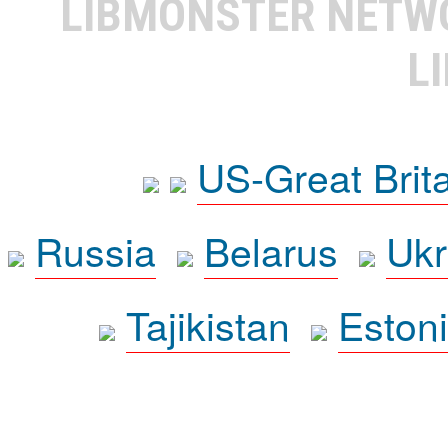
LIBMONSTER NET
L
US-Great Brit
Russia
Belarus
Ukr
Tajikistan
Eston