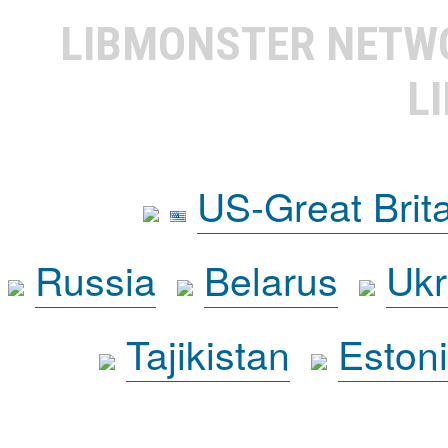
LIBMONSTER NET
L
US-Great Brit
Russia
Belarus
Ukr
Tajikistan
Eston