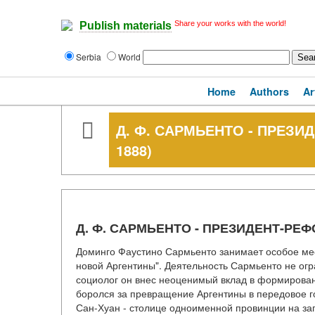
Share your works with the world!
Publish materials
Serbia
World
Home
Authors
Ar
Д. Ф. САРМЬЕНТО - ПРЕЗИ
1888)
Д. Ф. САРМЬЕНТО - ПРЕЗИДЕНТ-РЕФ
Доминго Фаустино Сармьенто занимает особое мест
новой Аргентины". Деятельность Сармьенто не огра
социолог он внес неоценимый вклад в формирован
боролся за превращение Аргентины в передовое го
Сан-Хуан - столице одноименной провинции на за