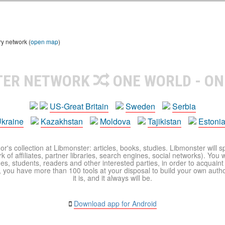
ry network (
open map
)
TER NETWORK
ONE WORLD - ON
US-Great Britain
Sweden
Serbia
kraine
Kazakhstan
Moldova
Tajikistan
Estoni
r's collection at Libmonster: articles, books, studies. Libmonster will s
 of affiliates, partner libraries, search engines, social networks). You wi
ues, students, readers and other interested parties, in order to acquain
 you have more than 100 tools at your disposal to build your own author c
it is, and it always will be.
Download app for Android