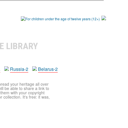
E LIBRARY
a
Russia-2
Belarus-2
pread your heritage all over
ll be able to share a link to
t them with your copyright
ollection. It's free: it was,