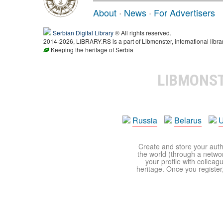
About
·
News
·
For Advertisers
Serbian Digital Library
® All rights reserved.
2014-2026, LIBRARY.RS is a part of Libmonster, international libra
Keeping the heritage of Serbia
LIBMONS
Russia
Belarus
U
Create and store your autho
the world (through a network
your profile with colleag
heritage. Once you register,