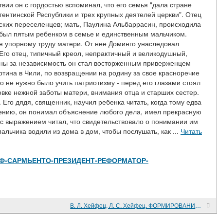
вии он с гордостью вспоминал, что его семья "дала стране
ргентинской Республики и трех крупных деятелей церкви". Отец
нских переселенцев; мать, Паулина Альбаррасин, происходила
 был пятым ребенком в семье и единственным мальчиком.
я упорному труду матери. От нее Доминго унаследовал
 Его отец, типичный креол, непрактичный и великодушный,
йны за независимость он стал восторженным приверженцем
ртина в Чили, по возвращении на родину за свое красноречие
 не нужно было учить патриотизму - перед его глазами стоял
вке нежной заботы матери, внимания отца и старших сестер.
 Его дядя, священник, научил ребенка читать, когда тому едва
тению, он понимал объяснение любого дела, имел прекрасную
 с выражением читал, что свидетельствовало о понимании им
льчика водили из дома в дом, чтобы послушать, как ...
Читать
view/Д-Ф-САРМЬЕНТО-ПРЕЗИДЕНТ-РЕФОРМАТОР-
В. Л. Хейфец, Л. С. Хейфец. ФОРМИРОВАНИЕ И РАЗВИТИЕ ЛАТИНОАМЕРИКАНСКОГО ЛЕВОГО ДВИЖЕНИЯ В 1918-1929 гг.