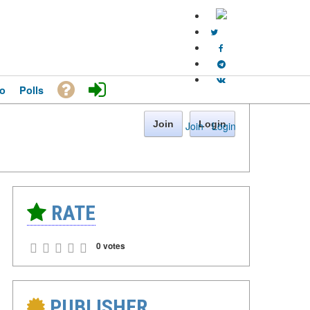
o
Polls
Join
Login
Join
·
Login
RATE
0 votes
PUBLISHER