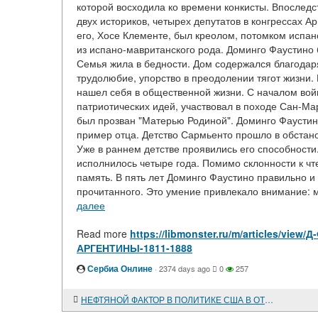
которой восходила ко времени конкисты. Впоследст
двух историков, четырех депутатов в конгрессах А
его, Хосе Клементе, был креолом, потомком испа
из испано-мавританского рода. Доминго Фаустино
Семья жила в бедности. Дом содержался благодар
трудолюбие, упорство в преодолении тягот жизни.
нашел себя в общественной жизни. С началом во
патриотических идей, участвовал в походе Сан-Ма
был прозван "Матерью Родиной". Доминго Фаустино
пример отца. Детство Сармьенто прошло в обстано
Уже в раннем детстве проявились его способности.
исполнилось четыре года. Помимо склонности к ч
память. В пять лет Доминго Фаустино правильно и
прочитанного. Это умение привлекало внимание: ма
далее
Read more
https://libmonster.ru/m/articles/
АРГЕНТИНЫ-1811-1888
Сербиа Онлине
·
2374 days ago
0
257
НЕФТЯНОЙ ФАКТОР В ПОЛИТИКЕ США В ОТНОШЕНИИ САУДОВСКОЙ АРАВИИ И АНГЛО-АМЕРИКАНСКОЕ НЕФТЯНОЕ СОГЛАШЕНИЕ 1944 года