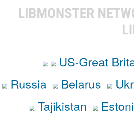
LIBMONSTER NET
L
US-Great Brit
Russia
Belarus
Ukr
Tajikistan
Eston