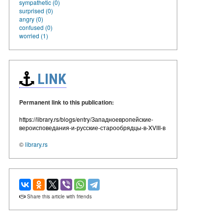
sympathetic (0)
surprised (0)
angry (0)
confused (0)
worried (1)
LINK
Permanent link to this publication:
https://library.rs/blogs/entry/Западноевропейские-
вероисповедания-и-русские-старообрядцы-в-XVIII-в
©
library.rs
Share this article with friends