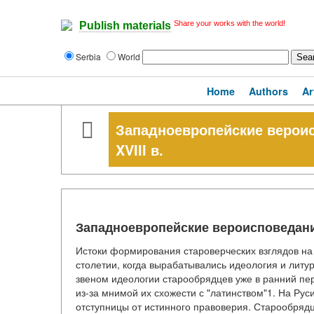
Share your works with the world!
Publish materials
Serbia
World
Home
Authors
Ar
Западноевропейские вероис
XVIII в.
Западноевропейские вероисповедания
Истоки формирования староверческих взглядов на 
столетии, когда вырабатывались идеология и литу
звеном идеологии старообрядцев уже в ранний пе
из-за мнимой их схожести с "латинством"1. На Рус
отступницы от истинного правоверия. Старообрядц