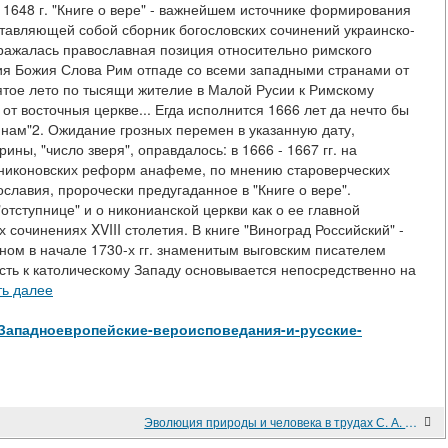
в 1648 г. "Книге о вере" - важнейшем источнике формирования
дставляющей собой сборник богословских сочинений украинско-
ражалась православная позиция относительно римского
ния Божия Слова Рим отпаде со всеми западными странами от
пятое лето по тысящи жителие в Малой Русии к Римскому
 от восточныя церкве... Егда исполнится 1666 лет да нечто бы
 нам"2. Ожидание грозных перемен в указанную дату,
ны, "число зверя", оправдалось: в 1666 - 1667 гг. на
 никоновских реформ анафеме, по мнению староверческих
славия, пророчески предугаданное в "Книге о вере".
отступнице" и о никонианской церкви как о ее главной
сочинениях XVIII столетия. В книге "Виноград Российский" -
ном в начале 1730-х гг. знаменитым выговским писателем
ть к католическому Западу основывается непосредственно на
ть далее
view/Западноевропейские-вероисповедания-и-русские-
Эволюция природы и человека в трудах С. А. Подолинского