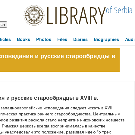
LIBRARY
of Serbia
ticles
Books
Photos
Files
Diaries
Biographies
Audi
поведания и русские старообрядцы в
 и русские старообрядцы в XVIII в.
западноевропейские исповедания следует искать в XVII
ргическая практика раннего старообрядчества. Центральным
риод развития раскола стало неприятие никоновских новшеств
и Римская церковь всегда воспринималась в качестве
ы унаследовали это положение, развивая идею "о трех