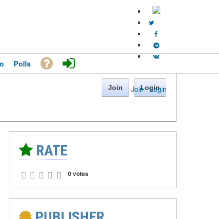
o
Polls
Join
Login
Join
·
Login
RATE
0 votes
PUBLISHER