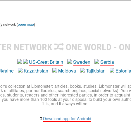
ry network (
open map
)
TER NETWORK
ONE WORLD - ON
US-Great Britain
Sweden
Serbia
kraine
Kazakhstan
Moldova
Tajikistan
Estoni
r's collection at Libmonster: articles, books, studies. Libmonster will s
 of affiliates, partner libraries, search engines, social networks). You wi
ues, students, readers and other interested parties, in order to acquain
 you have more than 100 tools at your disposal to build your own author c
it is, and it always will be.
Download app for Android