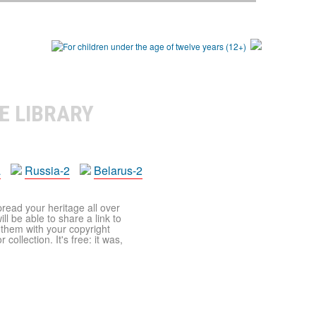
E LIBRARY
a
Russia-2
Belarus-2
pread your heritage all over
ll be able to share a link to
t them with your copyright
ollection. It's free: it was,