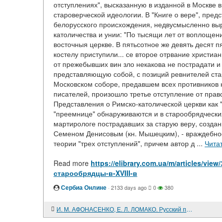
отступлениях", высказанную в изданной в Москве 
староверческой идеологии. В "Книге о вере", пре
белорусского происхождения, недвусмысленно вы
католичества и унии: "По тысящи лет от воплоще
восточныя церкве. В пятьсотное же девять десят 
костелу приступили... се второе отрвание христиан
от прежебывших вин зло некакова не пострадати и
представляющую собой, с позиций ревнителей стари
Московском соборе, предавшем всех противников
писателей, произошло третье отступление от право
Представления о Римско-католической церкви как "
"преемнице" обнаруживаются и в старообрядческих 
мартирологе пострадавших за старую веру, создан
Семеном Денисовым (кн. Мышецким), - враждебнос
теории "трех отступлений", причем автор д ...
Чита
Read more
https://elibrary.com.ua/m/articles/
старообрядцы-в-XVIII-в
Сербиа Онлине
·
2133 days ago
0
380
И. М. АФОНАСЕНКО, Е. Л. ЛОМАКО. Русский провинциальный город екатерининской эпохи: Коломна во второй половине XVIII века