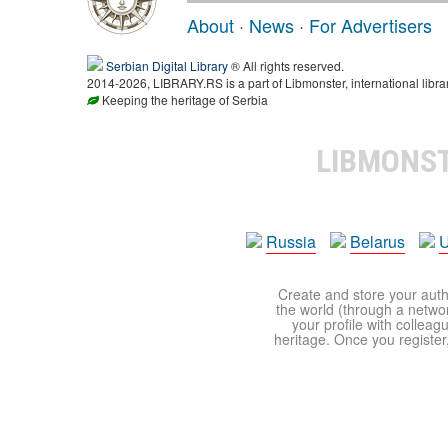
About
·
News
·
For Advertisers
Serbian Digital Library
® All rights reserved.
2014-2026, LIBRARY.RS is a part of Libmonster, international libra
Keeping the heritage of Serbia
LIBMONS
Russia
Belarus
U
Create and store your autho
the world (through a network
your profile with colleag
heritage. Once you register,