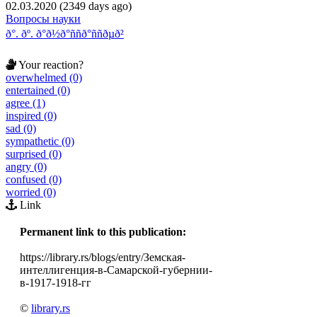
02.03.2020 (2349 days ago)
Вопросы науки
ð°. ðº. ð°ð½ð°ññð°ññðµð²
Your reaction?
overwhelmed (0)
entertained (0)
agree (1)
inspired (0)
sad (0)
sympathetic (0)
surprised (0)
angry (0)
confused (0)
worried (0)
Link
Permanent link to this publication:
https://library.rs/blogs/entry/Земская-
интеллигенция-в-Самарской-губернии-
в-1917-1918-гг
©
library.rs