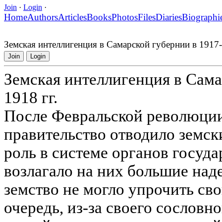
Join
·
Login
·
Home
Authors
Articles
Books
Photos
Files
Diaries
Biographi
Земская интеллигенция в Самарской губернии в 1917-
Join
Login
Земская интеллигенция в Сама
1918 гг.
После Февральской революци
правительство отводило земс
роль в системе органов госуда
возлагало на них большие над
земство не могло упрочить св
очередь, из-за своего сословн