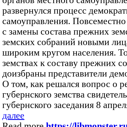
развернулся процесс демократ
самоуправления. Повсеместно 
с замены состава прежних зем
земских собраний новыми лиц
широким кругом населения. То
земствах к составу прежних с
доизбраны представители демо
О том, как решался вопрос о 
губернского земства свидетел
губернского заседания 8 апреля
далее
Read more
https://libmonster.r