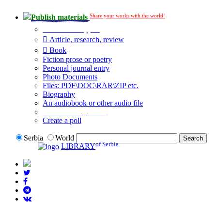
Share your works with the world!
Publish materials
Publication type?
Article, research, review
Book
Fiction prose or poetry
Personal journal entry
Photo Documents
Files: PDF\DOC\RAR\ZIP etc.
Biography
An audiobook or other audio file
Additional options:
Create a poll
Serbia
World
of Serbia
LIBRARY