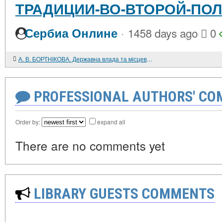
ТРАДИЦИИ-ВО-ВТОРОЙ-ПОЛО
·
Сербиа Онлине
1458 days ago
0
А. В. БОРТНІКОВА. Державна влада та місцеве самоврядування на Вопині (кінець XIV - середина XVII ст.)
PROFESSIONAL AUTHORS' CO
Order by:
expand all
There are no comments yet
LIBRARY GUESTS COMMENTS