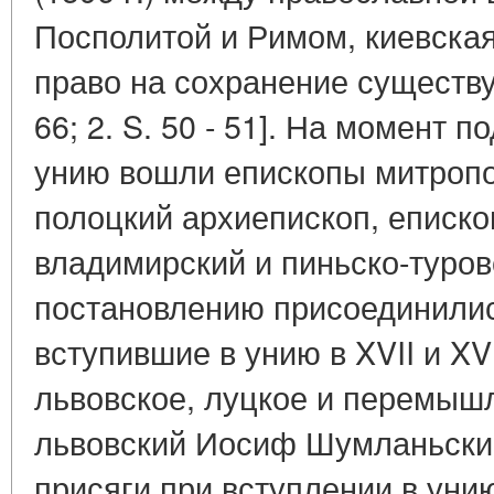
Посполитой и Римом, киевска
право на сохранение существу
66; 2. S. 50 - 51]. На момент 
унию вошли епископы митропо
полоцкий архиепископ, еписко
владимирский и пиньско-туров
постановлению присоединилис
вступившие в унию в XVII и XVI
львовское, луцкое и перемышл
львовский Иосиф Шумланьски
присяги при вступлении в уни