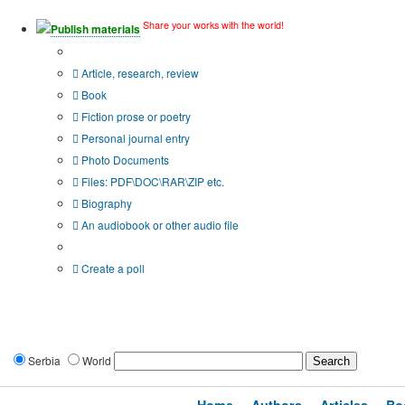
Share your works with the world!
Publish materials
Publication type?
Article, research, review
Book
Fiction prose or poetry
Personal journal entry
Photo Documents
Files: PDF\DOC\RAR\ZIP etc.
Biography
An audiobook or other audio file
Additional options:
Create a poll
Serbia
World