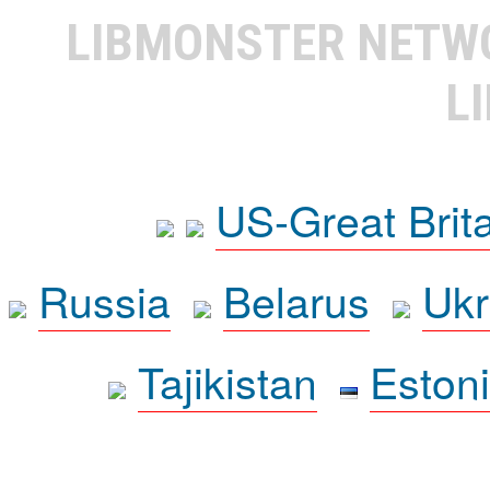
LIBMONSTER NET
L
US-Great Brit
Russia
Belarus
Ukr
Tajikistan
Eston