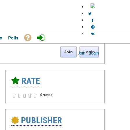
o
Polls
Join
Login
Join
·
Login
RATE
0 votes
PUBLISHER