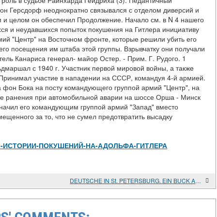
 роль в судьбе Райнхарда Гейдриха (3). Педантичный
фон Герсдорф неоднократно связывался с отделом диверсий и
м и целом он обеспечил Продолжение. Начало см. в N 4 нашего
хся и неудавшихся попыток покушения на Гитлера инициативу
мий "Центр" на Восточном фронте, которые решили убить его
го посещения им штаба этой группы. Взрывчатку они получали
ель Канариса генерал- майор Остер. - Прим. Г. Рудого. 1
дмаршал с 1940 г. Участник первой мировой войны, а также
. Принимал участие в нападении на СССР, командуя 4-й армией.
 фон Бока на посту командующего группой армий "Центр", на
тате ранения при автомобильной аварии на шоссе Орша - Минск
азначил его командующим группой армий "Запад" вместо
щенного за то, что не сумел предотвратить высадку
view/ИЗ-ИСТОРИИ-ПОКУШЕНИЙ-НА-АДОЛЬФА-ГИТЛЕРА
DEUTSCHE IN St. PETERSBURG. EIN BUCK AUF DEN DEUTSCHEN EVANGELISCH-LUTHERISCHEN SMOLENSKI-FRIEDHOF UND IN DIE EUROPAISCHE KULTURGESCHICHTE