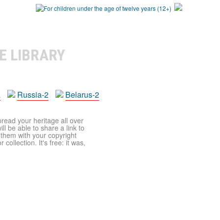
E LIBRARY
a
Russia-2
Belarus-2
pread your heritage all over
ll be able to share a link to
t them with your copyright
ollection. It's free: it was,