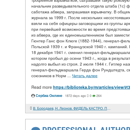
трофейной взрывчаткой, сыгравшей такую роковую
начальник разведывательного отдела штаба (1с) 
саботажа абвера, запрашивая взрывчатку. В обще
журнала за 1999 г. После нескольких несостоявши
взяли на себя офицеры-заговорщики из группы ар
при первейшей возможности во время предстоявше
из абвера, где их единомышленником был заместит
Гюнтер Ганс фон Клюге (1882-1944), генерал-фель
Польской 1939 г. и Французской 1940 г. кампаний
18 декабря 1941 г. сменил генерал-фельдмаршала
котором пробыл до осени 1943 г., когда в резуль
надолго выбыл из строя. 2 июля 1944 г. Гитлер н
генерал-фельдмаршала Герда фон Рундштедта, сме
союзников в Норм ...
Читать далее
Read more
https://biblioteka.by/m/articles/
Сербиа Онлине
·
1872 days ago
0
264
В. Бородаев, Н. Леонов. ФИДЕЛЬ КАСТРО. ПОЛИТИЧЕСКАЯ БИОГРАФИЯ. М.: изд-во "Терра - Книжный клуб", 1998, 447 с.