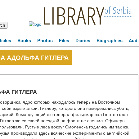
LIBRARY
of Serbia
ticles
Books
Photos
Files
Diaries
Biographies
Audi
НА АДОЛЬФА ГИТЛЕРА
ЬФА ГИТЛЕРА
оворщики, ядро которых находилось теперь на Восточном
себя взрывчаткой. Гитлеру, которого они намеревались убить,
пы армий. Командующий ею генерал-фельдмаршал Гюнтер фон
. Гитлер же со своей поездкой на фронт не спешил. Офицеры,
пользовали. Густые леса вокруг Смоленска годились им так же,
друзья производили здесь всяческие эксперименты с английской