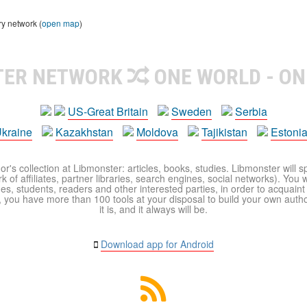
ry network (
open map
)
TER NETWORK
ONE WORLD - ON
US-Great Britain
Sweden
Serbia
kraine
Kazakhstan
Moldova
Tajikistan
Estoni
r's collection at Libmonster: articles, books, studies. Libmonster will s
 of affiliates, partner libraries, search engines, social networks). You wi
ues, students, readers and other interested parties, in order to acquain
 you have more than 100 tools at your disposal to build your own author c
it is, and it always will be.
Download app for Android