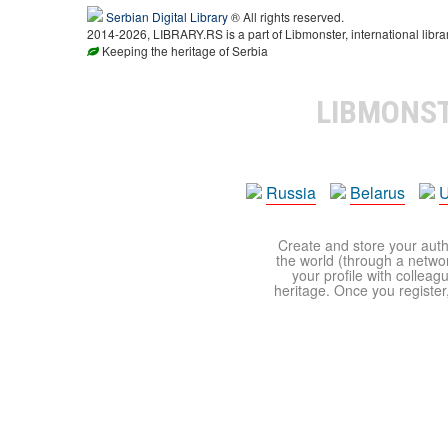
Serbian Digital Library
® All rights reserved.
2014-2026, LIBRARY.RS is a part of Libmonster, international libra
Keeping the heritage of Serbia
LIBMONS
Russia
Belarus
U
Create and store your autho
the world (through a network
your profile with colleag
heritage. Once you register,