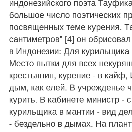
индонезийского поэта Тауфик
большое число поэтических п
посвященных теме курения. Так
сантиметров" [4] он обрисовал
в Индонезии: Для курильщика 
Место пытки для всех некурящ
крестьянин, курение - в кайф,
дым, как елей. В учрежденье 
курить. В кабинете министр - с
курильщика в мантии - вид де
- бездельно в дымах. На план