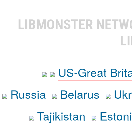
LIBMONSTER NET
L
US-Great Brit
Russia
Belarus
Ukr
Tajikistan
Eston