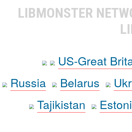
LIBMONSTER NET
L
US-Great Brit
Russia
Belarus
Ukr
Tajikistan
Eston