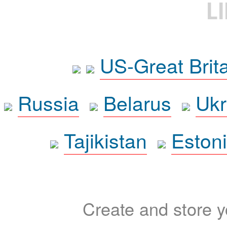
L
US-Great Brit
Russia
Belarus
Ukr
Tajikistan
Eston
Create and store yo