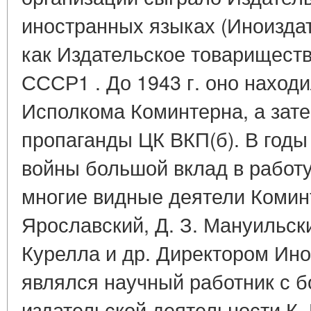
иностранных языках (Иноиздат)
как Издательское товарищест
СССР1 . До 1943 г. оно наход
Исполкома Коминтерна, а зате
пропаганды ЦК ВКП(б). В год
войны большой вклад в работ
многие видные деятели Коминт
Ярославский, Д. З. Мануильски
Курелла и др. Директором Ино
являлся научный работник с 
издательской деятельности К. 