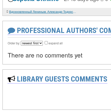
Вдохновленный Лениным. Александр Тодорский: произведения о родном крае, биографические и другие материалы. Московский рабочий. Калининское отделение. 1985. 287 с. (I); Александр Тодорский. Воспоминания друзей и соратников. М. Воениздат. 1986. 182 с. (II).
PROFESSIONAL AUTHORS' CO
Order by:
expand all
There are no comments yet
LIBRARY GUESTS COMMENTS