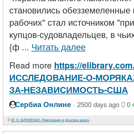
становились обезземеленные к
рабочих" стал источником "пр
купцов-судовладельцев, в чьи
{ф ...
Читать далее
Read more
https://elibrary.com
ИССЛЕДОВАНИЕ-О-МОРЯКА
ЗА-НЕЗАВИСИМОСТЬ-США
·
Сербиа Онлине
2500 days ago
0
Ю. К. КИРИЕНКО. Революция и донское казачество (февраль - октябрь 1917 г.). Изд-во Ростовского университета. 1988. 256 с.