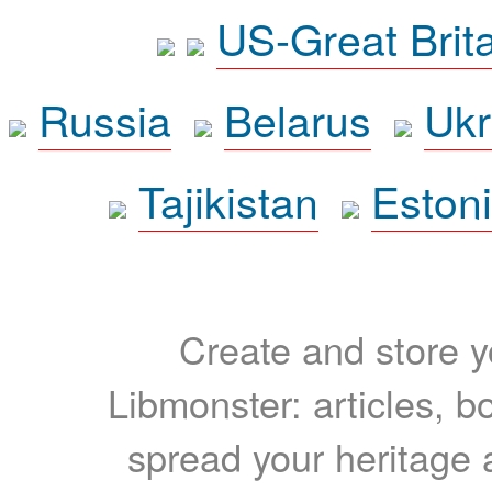
US-Great Brit
Russia
Belarus
Ukr
Tajikistan
Eston
Create and store yo
Libmonster: articles, b
spread your heritage a