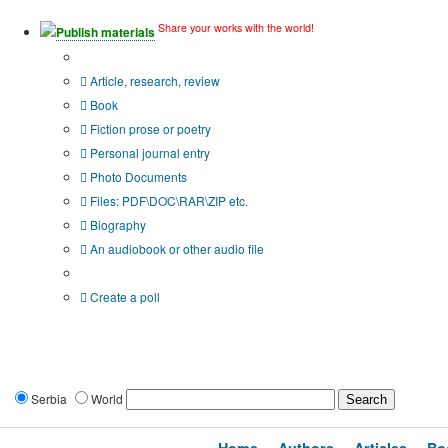
Share your works with the world!
Publish materials
Publication type?
Article, research, review
Book
Fiction prose or poetry
Personal journal entry
Photo Documents
Files: PDF\DOC\RAR\ZIP etc.
Biography
An audiobook or other audio file
Additional options:
Create a poll
Serbia
World