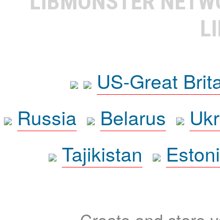
LIBMONSTER NET
L
US-Great Brit
Russia
Belarus
Ukr
Tajikistan
Eston
Create and store yo