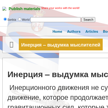
Share your works with the world!
Publish materials
Serbia
World
Home
Authors
Articles
Bo
Инерция – выдумка мыслителей
Инерция – выдумка мы
Инерционного движения не су
движение, которое продолжае
гравитационных сил, которые 