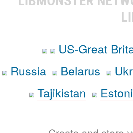
LIBMONSTER NET
L
US-Great Brit
Russia
Belarus
Ukr
Tajikistan
Eston
Create and store yo