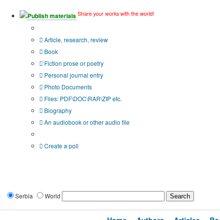
Share your works with the world!
Publish materials
Publication type?
Article, research, review
Book
Fiction prose or poetry
Personal journal entry
Photo Documents
Files: PDF\DOC\RAR\ZIP etc.
Biography
An audiobook or other audio file
Additional options:
Create a poll
Serbia
World