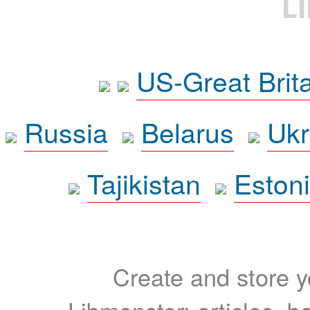
L
US-Great Brit
Russia
Belarus
Ukr
Tajikistan
Eston
Create and store yo