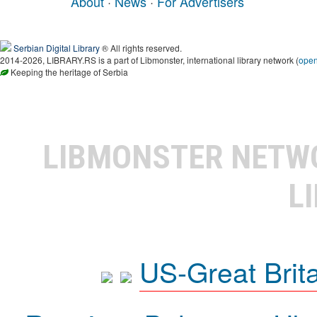
About
·
News
·
For Advertisers
Serbian Digital Library
® All rights reserved.
2014-2026, LIBRARY.RS is a part of Libmonster, international library network (
ope
Keeping the heritage of Serbia
LIBMONSTER NET
L
US-Great Brit