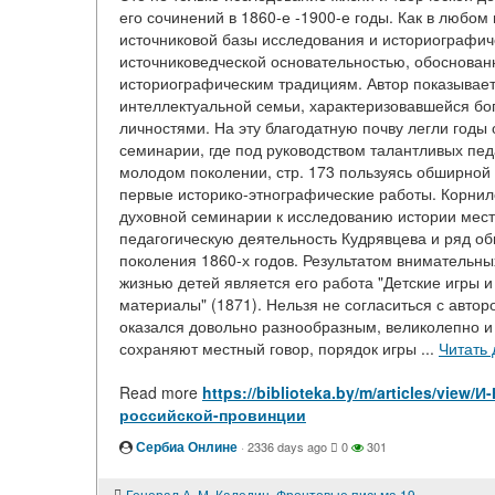
его сочинений в 1860-е -1900-е годы. Как в любом
источниковой базы исследования и историографич
источниковедческой основательностью, обоснован
историографическим традициям. Автор показывает 
интеллектуальной семьи, характеризовавшейся б
личностями. На эту благодатную почву легли годы
семинарии, где под руководством талантливых пед
молодом поколении, стр. 173 пользуясь обширной
первые историко-этнографические работы. Корнил
духовной семинарии к исследованию истории мест
педагогическую деятельность Кудрявцева и ряд о
поколения 1860-х годов. Результатом внимательны
жизнью детей является его работа "Детские игры 
материалы" (1871). Нельзя не согласиться с авторо
оказался довольно разнообразным, великолепно и
сохраняют местный говор, порядок игры ...
Читать
Read more
https://biblioteka.by/m/articles/vi
российской-провинции
Сербиа Онлине
·
2336 days ago
0
301
Генерал А. М. Каледин. Фронтовые письма 1915-1917 гг.