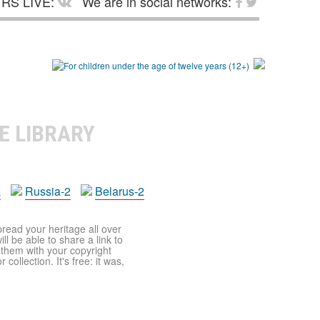
RS LIVE:
We are in social networks:
E LIBRARY
a
Russia-2
Belarus-2
pread your heritage all over
ll be able to share a link to
t them with your copyright
ollection. It's free: it was,