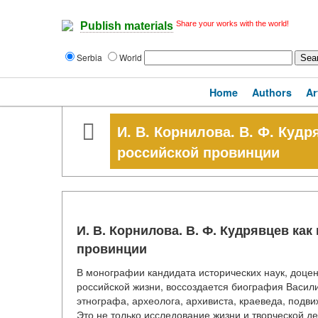
Share your works with the world!
Publish materials
Serbia
World
Home
Authors
Ar
И. В. Корнилова. В. Ф. Куд
российской провинции
И. В. Корнилова. В. Ф. Кудрявцев ка
провинции
В монографии кандидата исторических наук, доцен
российской жизни, воссоздается биография Васили
этнографа, археолога, архивиста, краеведа, подв
Это не только исследование жизни и творческой д