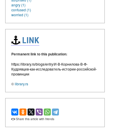
angry (1)
confused (1)
worried (1)
LINK
Permanent link to this publication:
https://library.rs/blogs/entry/И-В-Корнилова-В-Ф-
Кудрявцев-как-исследователь-истории-российской-
провинции
©
library.rs
Share this article with friends