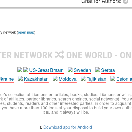
Chat for Authors:
ry network (
open map
)
TER NETWORK
ONE WORLD - ON
US-Great Britain
Sweden
Serbia
kraine
Kazakhstan
Moldova
Tajikistan
Estoni
r's collection at Libmonster: articles, books, studies. Libmonster will s
 of affiliates, partner libraries, search engines, social networks). You wi
ues, students, readers and other interested parties, in order to acquain
 you have more than 100 tools at your disposal to build your own author c
it is, and it always will be.
Download app for Android