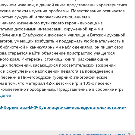
 научном издании, в данной книге представлены характеристика
еские аспекты изучения проблемы. Повествование отличается
ностью суждений и творческим отношением к
начало жизненного пути своего героя - выходца из
огатыми духовными интересами, окруженной яркими
 обучения в Елабужском духовном училище и Вятской духовной
агогов, умеющих возбудить и поддержать любознательность в
 библиотекой и каникулярными наблюдениями, он пишет свои
ова старается найти объяснение пристрастию учащегося
ного края. Интересны страницы книги, раскрывающие
бщих положений, касающихся просветительских воззрений
х и скрупулезных наблюдений педагога за повседневной
и песенки в Нижегородской губернии: этнографические
м в том, что материал 42-х детских игр и 103-х песенок
 компетентно подобранным. Представленные в сборнике игры
 далее
ew/И-В-Корнилова-В-Ф-Кудрявцев-как-исследователь-истории-
Кризис римской идентичности в IV-VII вв.