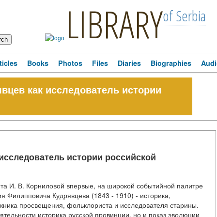
LIBRARY
of Serbia
ticles
Books
Photos
Files
Diaries
Biographies
Audi
рявцев как исследователь истории
к исследователь истории российской
та И. В. Корниловой впервые, на широкой событийной палитре
я Филипповича Кудрявцева (1843 - 1910) - историка,
ижника просвещения, фольклориста и исследователя старины.
еятельности историка русской провинции, но и показ эволюции