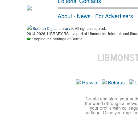
Editorial Contacts
About
·
News
·
For Advertisers
Serbian Digital Library
® All rights reserved.
2014-2026, LIBRARY.RS is a part of Libmonster, international libra
Keeping the heritage of Serbia
LIBMONS
Russia
Belarus
U
Create and store your autho
the world (through a network
your profile with colleag
heritage. Once you register,