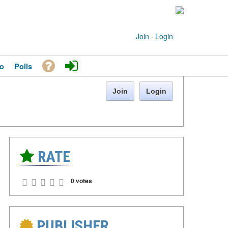
Join
·
Login
o
Polls
Join
Login
RATE
0 votes
PUBLISHER