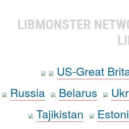
LIBMONSTER NET
L
US-Great Brit
Russia
Belarus
Ukr
Tajikistan
Eston