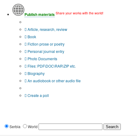
Share your works with the world!
Publish materials
Publication type?
Article, research, review
Book
Fiction prose or poetry
Personal journal entry
Photo Documents
Files: PDF\DOC\RAR\ZIP etc.
Biography
An audiobook or other audio file
Additional options:
Create a poll
Serbia
World