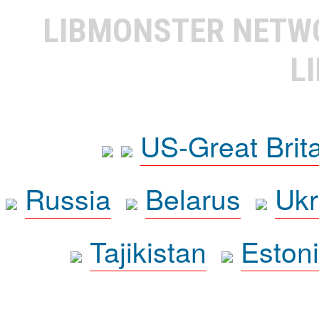
LIBMONSTER NET
L
US-Great Brit
Russia
Belarus
Ukr
Tajikistan
Eston