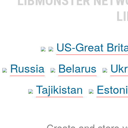
LIBMONSTER NET
L
US-Great Brit
Russia
Belarus
Ukr
Tajikistan
Eston
Create and store yo