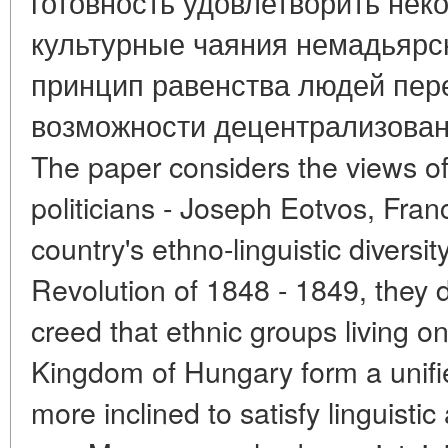
готовность удовлетворить нек
культурные чаяния немадьярск
принцип равенства людей пер
возможности децентрализован
The paper considers the views of
politicians - Joseph Eotvos, Fra
country's ethno-linguistic diversit
Revolution of 1848 - 1849, they di
creed that ethnic groups living on 
Kingdom of Hungary form a unified
more inclined to satisfy linguisti