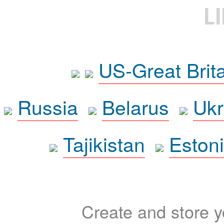
L
US-Great Brit
Russia
Belarus
Ukr
Tajikistan
Eston
Create and store yo