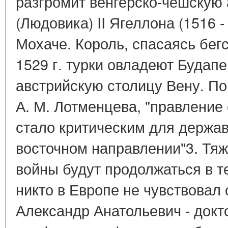
разгромит венгерско-чешскую
(Людовика) II Ягеллона (1516 -
Мохаче. Король, спасаясь бегс
1529 г. турки овладеют Будап
австрийскую столицу Вену. П
А. М. Лотменцева, "правление
стало критическим для держав
восточном направлении"3. Тя
войны будут продолжаться в те
никто в Европе не чувствовал
Александр Анатольевич - докт