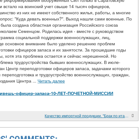
ате реформирования Вооруженных Сил только в Саратовскую
и встало на воинский учет свыше 14 тысяч офицеров,
шинство из них не имеют собственного жилья, работы, а многие
вопрос: "Куда девать военных?". Выход нашли сами военные. По
была создана областная организация Российского союза
Николаем Семенцом. Родилась идея - вместе с руководством
ограмма социальной поддержки военнослужащих, лиц,
 где основное внимание было уделено решению проблем
товки офицеров запаса и их занятости. За прошедшие годы
, хотя эта проблема остается и сейчас нерешенной. Но
облема трудоустройства бывших военнослужащих. В июле-
ован Центр переподготовки офицеров запаса, задачами которого
 переподготовка и трудоустройство военнослужащих, граждан,
оздания Центра ...
Читать далее
/Как-живешь-офицер-запаса-10-ЛЕТ-ПОЧЕТНОЙ-МИССИИ
Качество импортной продукции. "Брак по итальянски"