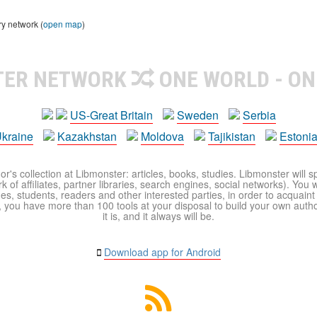
ry network (
open map
)
TER NETWORK
ONE WORLD - ON
US-Great Britain
Sweden
Serbia
kraine
Kazakhstan
Moldova
Tajikistan
Estoni
r's collection at Libmonster: articles, books, studies. Libmonster will s
 of affiliates, partner libraries, search engines, social networks). You wi
ues, students, readers and other interested parties, in order to acquain
 you have more than 100 tools at your disposal to build your own author c
it is, and it always will be.
Download app for Android