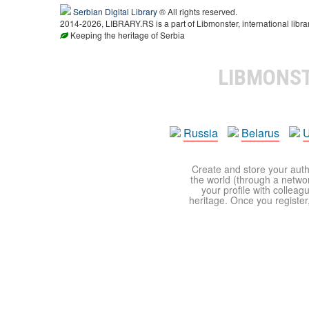
Serbian Digital Library
® All rights reserved.
2014-2026, LIBRARY.RS is a part of Libmonster, international libra
Keeping the heritage of Serbia
LIBMONS
Russia
Belarus
U
Create and store your autho
the world (through a network
your profile with colleag
heritage. Once you register,