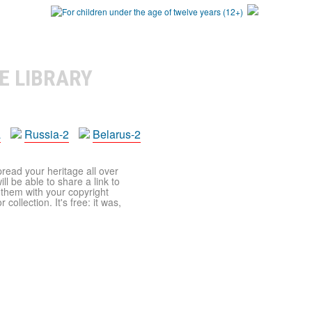
E LIBRARY
a
Russia-2
Belarus-2
pread your heritage all over
ll be able to share a link to
t them with your copyright
ollection. It's free: it was,