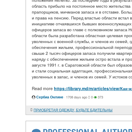
положения нелегко. За последние годы в результ
область прибыло на постоянное место жительства 
прапорщиков, мичманов запаса и в отставке. Боль
и права на пенсию. Перед властью области встал 
инициативе отчаявшихся бывших военнослужащих 
офицеров запаса во главе с полковником запаса 
области была разработана областная целевая пр
уволенных с военной службы, и членов их семей,
обеспечения жильем, профессиональной переподго
свыше 2 тысяч офицеров запаса получили квартиры
наряду с обеспечением жильем остро встала и пр
августе 1991 г. в Саратовской области был образ
и стали социальная адаптация, профессиональная
уволенных в запас, и членов их семей. У истоков с
Read more
https://library.md/m/articles/view
Сербиа Онлине
·
1708 days ago
0
373
ПРИОБРЕТАЯ ОДЕЖДУ, БУДЬТЕ БДИТЕЛЬНЫ