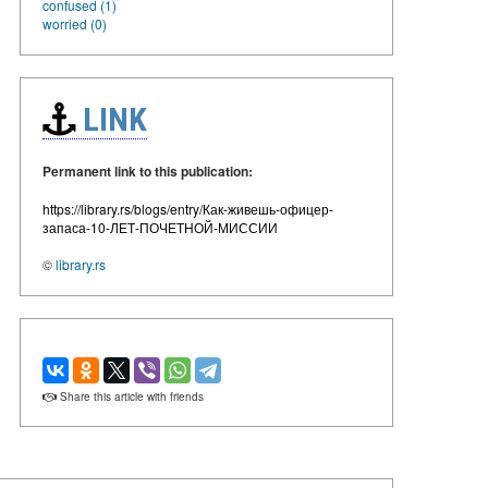
confused (1)
worried (0)
LINK
Permanent link to this publication:
https://library.rs/blogs/entry/Как-живешь-офицер-
запаса-10-ЛЕТ-ПОЧЕТНОЙ-МИССИИ
©
library.rs
Share this article with friends