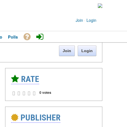
Join
·
Login
o
Polls
Join
Login
RATE
0 votes
PUBLISHER