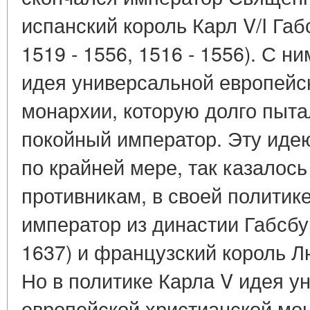
испанский король Карл V/I Габ
1519 - 1556, 1516 - 1556). С н
идея универсальной европейс
монархии, которую долго пыта
покойный император. Эту иде
по крайней мере, так казалос
противникам, в своей политике
император из династии Габсбур
1637) и французский король Лю
Но в политике Карла V идея у
европейской христианской мо