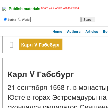
Share your works with the world!
Publish materials
Serbia
World
Home
Authors
Articles
Bo
Карл V Габсбург
Карл V Габсбург
21 сентября 1558 г. в монаст
Юсте в горах Эстремадуры на
скончался император Священ