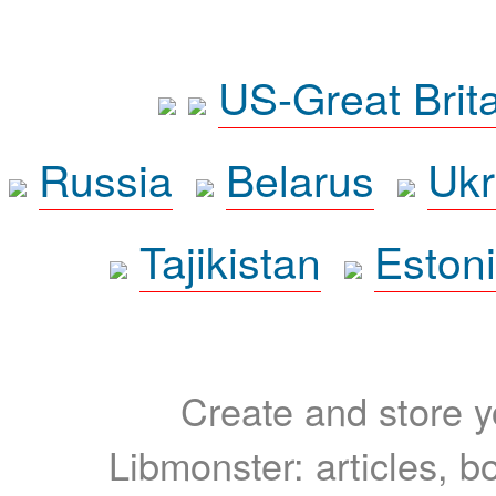
US-Great Brit
Russia
Belarus
Ukr
Tajikistan
Eston
Create and store yo
Libmonster: articles, b