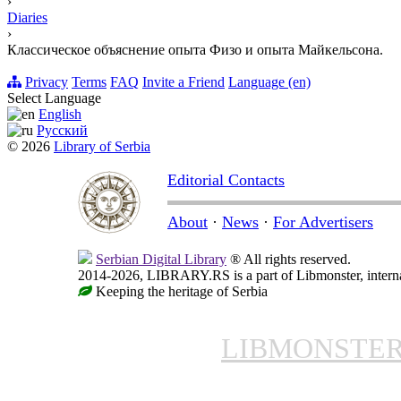
›
Diaries
›
Классическое объяснение опыта Физо и опыта Майкельсона.
Privacy
Terms
FAQ
Invite a Friend
Language (en)
Select Language
English
Русский
© 2026
Library of Serbia
Editorial Contacts
About
·
News
·
For Advertisers
Serbian Digital Library
® All rights reserved.
2014-2026, LIBRARY.RS is a part of Libmonster, internat
Keeping the heritage of Serbia
LIBMONSTE