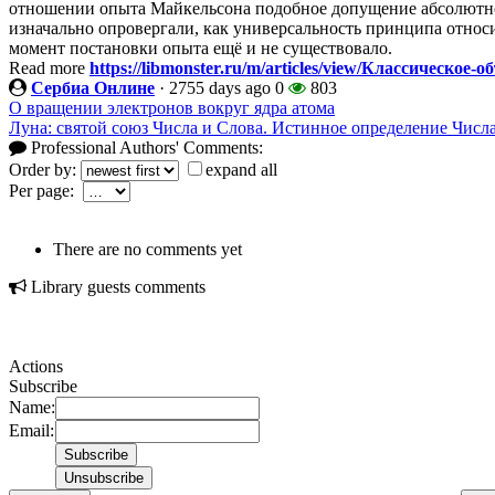
отношении опыта Майкельсона подобное допущение абсолютно 
изначально опровергали, как универсальность принципа относит
момент постановки опыта ещё и не существовало.
Read more
https://libmonster.ru/m/articles/view/Классическ
Сербиа Онлине
·
2755 days ago
0
803
О вращении электронов вокруг ядра атома
Луна: святой союз Числа и Слова. Истинное определение Числа
Professional Authors' Comments:
Order by:
expand all
Per page:
There are no comments yet
Library guests comments
Actions
Subscribe
Name:
Email: