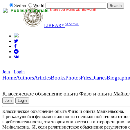
Serbia
World
Share your works with the world!
Publish materials
of Serbia
LIBRARY
Join
·
Login
·
Home
Authors
Articles
Books
Photos
Files
Diaries
Biographi
Классическое объяснение опыта Физо и опыта Майкел
Join
Login
Классическое объяснение опыта Физо и опыта Майкельсона.
При кажущейся фундаментальности специальной теории относи
в действительности, эта теория опирается на интерпретацию в
Майкельсона. И, если релятивистское объяснение результатов о