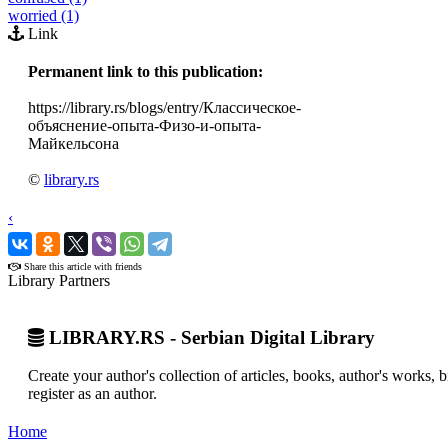
worried (1)
Link
Permanent link to this publication:
https://library.rs/blogs/entry/Классическое-
объяснение-опыта-Физо-и-опыта-
Майкельсона
©
library.rs
‹
›
Share this article with friends
Library Partners
LIBRARY.RS - Serbian Digital Library
Create your author's collection of articles, books, author's works,
register as an author.
Home