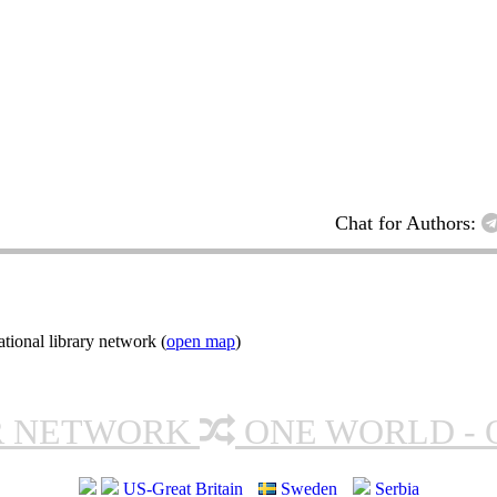
Chat for Authors:
ional library network (
open map
)
R NETWORK
ONE WORLD - 
US-Great Britain
Sweden
Serbia