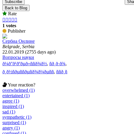
Subscribe
Sha
Back to Blog
Rate





1 votes
Publisher
Сербиа Онлине
Belgrade, Serbia
22.01.2019 (2755 days ago)
Вопросы науки
ð¼ð°ð¹ðºðµð»ññð¾ð½
,
ñð¸ð·ð¾
,
ð¸ð½ñðµññðµñð¾ð¼ðµññ
,
ññð¸ñ
Your reaction?
overwhelmed (1)
entertained (1)
agree (1)
inspired (1)
sad (1)
sympathetic (1)
surprised (1)
angry (1)
confused (1)