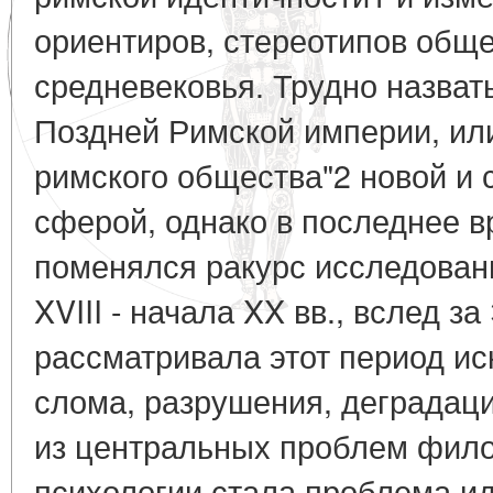
ориентиров, стереотипов общ
средневековья. Трудно назват
Поздней Римской империи, или
римского общества"2 новой и
сферой, однако в последнее 
поменялся ракурс исследован
XVIII - начала XX вв., вслед за
рассматривала этот период ис
слома, разрушения, деградации
из центральных проблем фило
психологии стала проблема и