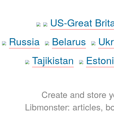
US-Great Brit
Russia
Belarus
Ukr
Tajikistan
Eston
Create and store yo
Libmonster: articles, b