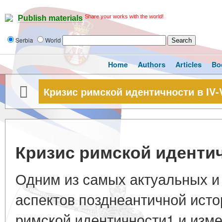
Share your works with the world!
Publish materials
Serbia
World
Home
Authors
Articles
Bo
Кризис римской идентичности в IV-V
Кризис римской идентичн
Одним из самых актуальных и
аспектов позднеантичной исто
римской идентичности1 и изм