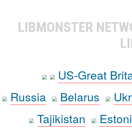
LIBMONSTER NET
L
US-Great Brit
Russia
Belarus
Ukr
Tajikistan
Eston